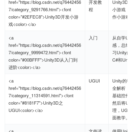
href="https://blog.csdn.net/q76442456
开发教
Unity3
7/category_9291766.html"><font
程
小游戏，
color="#2EFEC8">Unity3D开发小游
作小游戏
戏<color></a>
<a
入门
从自学Un
href="https://blog.csdn.net/q76442456
感，总结
7/category_9999472.html"><font
习Unit
color="#00BFFF">Unity3D从入门到
C#和Uni
进阶<color></a>
<a
UGUI
Unity的U
href="https://blog.csdn.net/q76442456
全解析，从
7/category_11314591.html"><font
基础控件
color="#8181F7">Unity3D之
然后将UG
UGUI<color></a>
理，UGU
面教学。
<a
文件读
使用Unity