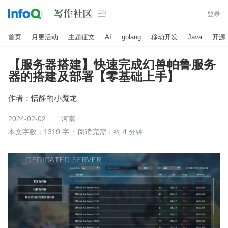

登录
首页
月更活动
主题征文
AI
golang
移动开发
Java
开源
【服务器搭建】快速完成幻兽帕鲁服务
器的搭建及部署【零基础上手】
作者：
恬静的小魔龙
2024-02-02
河南
本文字数：1319 字
阅读完需：约 4 分钟