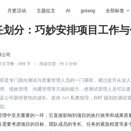
全部标签

月更活动
主题征文
AI
golang
任划分：巧妙安排项目工作与
penHarmony
算法
学习方法
Web3.0
高
程序员
运维
深度思考
低代码
redis
限公司
本文字数：899 字
阅读完需：约 3 分钟
班是专门面向测试与质量管理人员的一门课程，通过提升从业人
理、绩效管理、沟通管理等方面的能力，使测试管理人员可以更
公司获得更快的成长。提供 1v1 私教指导，BAT 级别的测试
划。
管理中至关重要的一环，它直接影响到项目的执行效率和成果质
务需要考虑项目的目标、团队成员的专长、任务的紧急程度等多