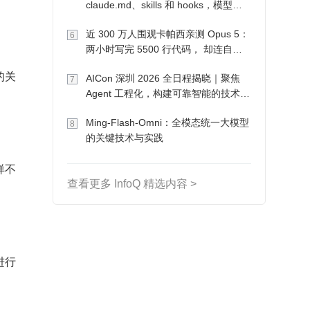
claude.md、skills 和 hooks，模型自
己会想办法
近 300 万人围观卡帕西亲测 Opus 5：
6
两小时写完 5500 行代码， 却连自己
写的游戏都玩不了
的关
AICon 深圳 2026 全日程揭晓｜聚焦
7
Agent 工程化，构建可靠智能的技术路
径
Ming-Flash-Omni：全模态统一大模型
8
的关键技术与实践
样不
查看更多 InfoQ 精选内容 >
进行