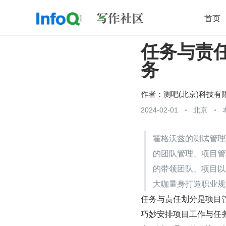
首页
任务与责
移动开发
Java
开源
架构
O
务
前端
AI
大数据
团队管理
查看更多

作者：
测吧(北京)科技有
2024-02-01
北京
霍格沃兹的测试管理
的团队管理、项目管
的带领团队、项目以及
大咖量身打造职业规
任务与责任划分是项目
巧妙安排项目工作与任