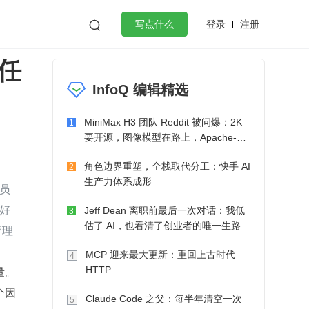
登录
注册

写点什么
任
效工作
数据库
Python
音视频
InfoQ 编辑精选
golang
微服务架构
flutter
MiniMax H3 团队 Reddit 被问爆：2K
1
要开源，图像模型在路上，Apache-2.0
也在考虑了
角色边界重塑，全栈取代分工：快手 AI
2
生产力体系成形
员
好
Jeff Dean 离职前最后一次对话：我低
3
估了 AI，也看清了创业者的唯一生路
管理
MCP 迎来最大更新：重回上古时代
4
量。
HTTP
个因
Claude Code 之父：每半年清空一次
5