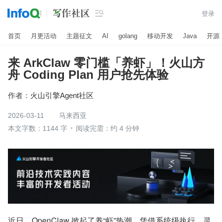

登录
首页
月更活动
主题征文
AI
golang
移动开发
Java
开源
来 ArkClaw 零门槛「养虾」！火山方
舟 Coding Plan 用户抢先体验
作者：
火山引擎Agent社区
2026-03-11
马来西亚
本文字数：1144 字
阅读完需：约 4 分钟
近日，OpenClaw 掀起了养“虾”热潮。凭借系统级执行、灵