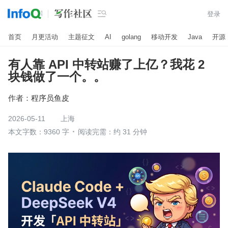

登录
首页
月更活动
主题征文
AI
golang
移动开发
Java
开源
有人靠 API 中转站赚了上亿？我花 2
块钱做了一个。。
作者：
程序员鱼皮
2026-05-11
上海
本文字数：9360 字
阅读完需：约 31 分钟