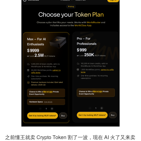
之前懂王就卖 Crypto Token 割了一波，现在 AI 火了又来卖 