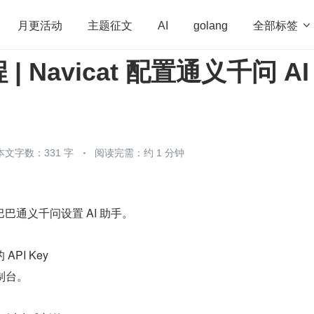
全部标签

月更活动
主题征文
AI
golang
| Navicat 配置通义千问 AI
penHarmony
算法
学习方法
Web3.0
高
程序员
运维
深度思考
低代码
redis
本文字数：331 字
阅读完需：约 1 分钟
巴通义千问设置 AI 助手。
PI Key
制台。