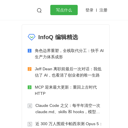
登录
注册

写点什么
效工作
数据库
Python
音视频
InfoQ 编辑精选
golang
微服务架构
flutter
角色边界重塑，全栈取代分工：快手 AI
1
生产力体系成形
Jeff Dean 离职前最后一次对话：我低
2
估了 AI，也看清了创业者的唯一生路
MCP 迎来最大更新：重回上古时代
3
HTTP
Claude Code 之父：每半年清空一次
4
claude.md、skills 和 hooks，模型自
己会想办法
近 300 万人围观卡帕西亲测 Opus 5：
5