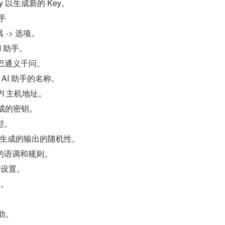
ey 以生成新的 Key。
助手
 -> 选项。
AI 助手。
巴巴通义千问。
入 AI 助手的名称。
API 主机地址。
入生成的密钥。
型。
 助手生成的输出的随机性。
话的语调和规则。
查设置。
改。
助。