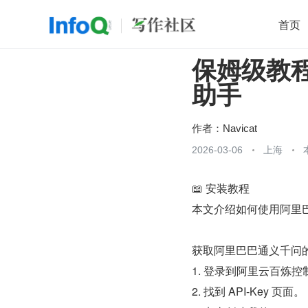
首页
保姆级教程 
移动开发
Java
开源
架构
O
助手
前端
AI
大数据
团队管理
查看更多

作者：
Navicat
2026-03-06
上海
📖 安装教程
本文介绍如何使用阿里巴
获取阿里巴巴通义千问的 A
1. 登录到阿里云百炼控
2. 找到 API-Key 页面。