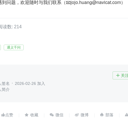
题，欢迎随时与我们联系（📧jojo.huang@navicat.com）
阅读数: 214
通义千问
关

人签名
2026-02-26 加入
人简介




