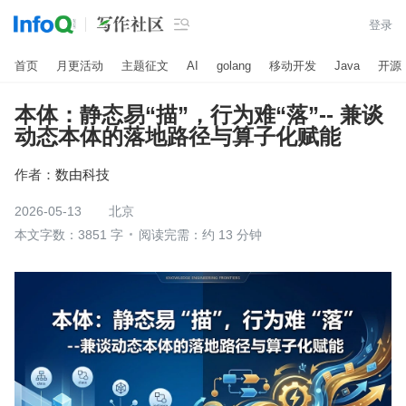

登录
首页
月更活动
主题征文
AI
golang
移动开发
Java
开源
本体：静态易“描”，行为难“落”-- 兼谈
动态本体的落地路径与算子化赋能
作者：
数由科技
2026-05-13
北京
本文字数：3851 字
阅读完需：约 13 分钟