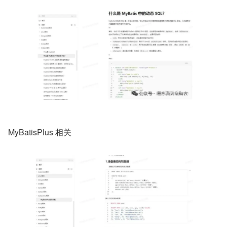
MyBatisPlus 相关