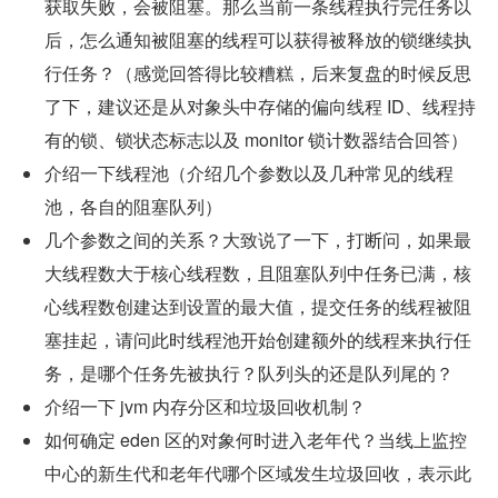
获取失败，会被阻塞。那么当前一条线程执行完任务以
后，怎么通知被阻塞的线程可以获得被释放的锁继续执
行任务？（感觉回答得比较糟糕，后来复盘的时候反思
了下，建议还是从对象头中存储的偏向线程 ID、线程持
有的锁、锁状态标志以及 monitor 锁计数器结合回答）
介绍一下线程池（介绍几个参数以及几种常见的线程
池，各自的阻塞队列）
几个参数之间的关系？大致说了一下，打断问，如果最
大线程数大于核心线程数，且阻塞队列中任务已满，核
心线程数创建达到设置的最大值，提交任务的线程被阻
塞挂起，请问此时线程池开始创建额外的线程来执行任
务，是哪个任务先被执行？队列头的还是队列尾的？
介绍一下 jvm 内存分区和垃圾回收机制？
如何确定 eden 区的对象何时进入老年代？当线上监控
中心的新生代和老年代哪个区域发生垃圾回收，表示此