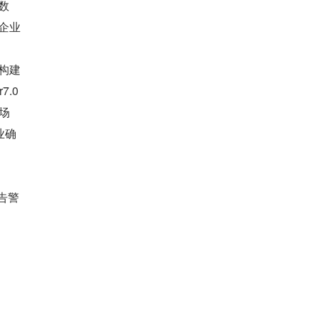
数
企业
构建
.0 
场
业确
告警