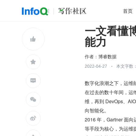
首页
一文看懂博
移动开发
Java
开源
架构
O

能力
前端
AI
大数据
团队管理
查看更多

作者：
博睿数据

2022-04-27
本文字数：

数字化浪潮之下，运维
在过去的数十年间，运

维，再到 DevOps
向智能化。

2016 年，Gartner
等手段为核心，为运维