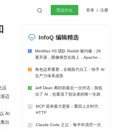
登录
注册

写点什么
和
效工作
数据库
Python
音视频
InfoQ 编辑精选
golang
微服务架构
flutter
MiniMax H3 团队 Reddit 被问爆：2K
1
要开源，图像模型在路上，Apache-2.0
也在考虑了
角色边界重塑，全栈取代分工：快手 AI
2
生产力体系成形
化运
Jeff Dean 离职前最后一次对话：我低
3
估了 AI，也看清了创业者的唯一生路
逐渐迈
MCP 迎来最大更新：重回上古时代
4
AI 
HTTP
抽离出
Claude Code 之父：每半年清空一次
5