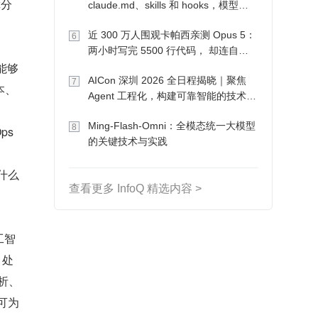
障分
claude.md、skills 和 hooks，模型自
己会想办法
近 300 万人围观卡帕西亲测 Opus 5：
6
两小时写完 5500 行代码， 却连自己
能够
写的游戏都玩不了
AICon 深圳 2026 全日程揭晓｜聚焦
7
本、
Agent 工程化，构建可靠智能的技术路
径
Ming-Flash-Omni：全模态统一大模型
8
ps
的关键技术与实践
什么
查看更多 InfoQ 精选内容 >
工智
、处
析、
可为