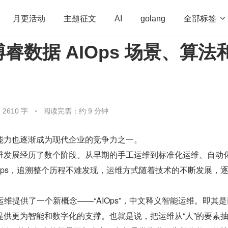
全部标签

月更活动
主题征文
AI
golang
睿数据 AIOps 场景、算法
penHarmony
算法
学习方法
Web3.0
高
程序员
运维
深度思考
低代码
redis
2610 字
阅读完需：约 9 分钟
能力也逐渐成为现代企业的竞争力之一。
维发展经历了数个阶段。从早期的手工运维到标准化运维、自动
、AIOps，追溯整个历程不难发现，运维方式随着技术的不断发展，
 面向运维提供了一个新概念——“AIOps”，中文释义智能运维。即其是以 
提供更为智能和数字化的支撑。也就是说，把运维从“人”的要素