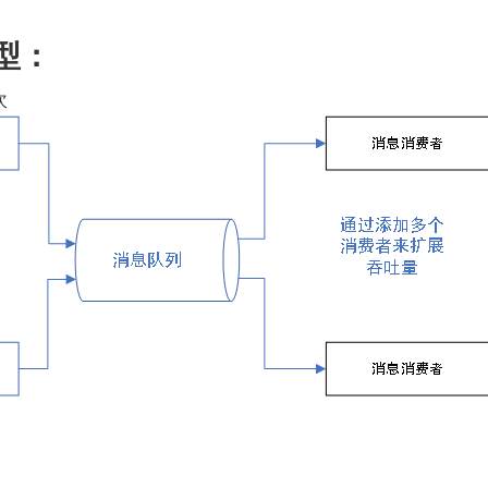
模型：
次