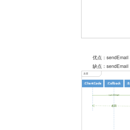
          优点：sen
          缺点：se