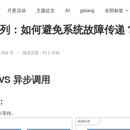
全部标签

月更活动
主题征文
AI
golang
息队列：如何避免系统故障传递
penHarmony
算法
学习方法
Web3.0
高
程序员
运维
深度思考
低代码
redis
654 字
阅读完需：约 2 分钟
 VS 异步调用
： 
同步等待。