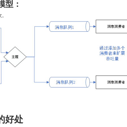
阅模型：
次。
的好处