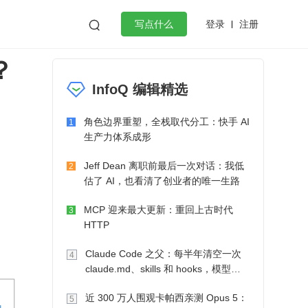
登录
注册

写点什么
？
效工作
数据库
Python
音视频
InfoQ 编辑精选
golang
微服务架构
flutter
角色边界重塑，全栈取代分工：快手 AI
1
生产力体系成形
Jeff Dean 离职前最后一次对话：我低
2
估了 AI，也看清了创业者的唯一生路
MCP 迎来最大更新：重回上古时代
3
HTTP
Claude Code 之父：每半年清空一次
4
claude.md、skills 和 hooks，模型自
己会想办法
近 300 万人围观卡帕西亲测 Opus 5：
5