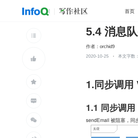
首页
5.4 消
移动开发
Java
开源
架构
O

前端
AI
大数据
团队管理
作者：
orchid9
查看更多
2020-10-25
本文字数：


1.同步调用


1.1 同步调用
sendEmail 被阻塞，
