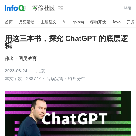

登录
首页
月更活动
主题征文
AI
golang
移动开发
Java
开源
用这三本书，探究 ChatGPT 的底层逻
辑
作者：
图灵教育
2023-03-24
北京
本文字数：2687 字
阅读完需：约 9 分钟