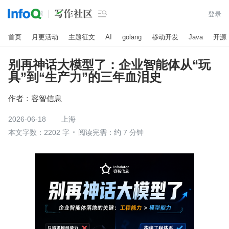

登录
首页
月更活动
主题征文
AI
golang
移动开发
Java
开源
别再神话大模型了：企业智能体从“玩
具”到“生产力”的三年血泪史
作者：
容智信息
2026-06-18
上海
本文字数：2202 字
阅读完需：约 7 分钟