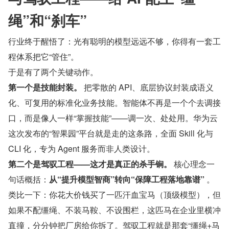
绳”和“刹车”
行业终于醒悟了：光有聪明的模型远远不够，你得有一套工
程体系把它“管住”。
于是有了两个关键动作。
第一个是技能封装。
 把零散的 API、底层协议封装成语义
化、可复用的标准化业务技能。智能体不再是一个个去调接
口，而是像人一样“掌握技能”——调一次、处处用。华为云
这次发布的“智果园”平台就是走的这条路，全面 Skill 化与 
CLI 化，专为 Agent 服务而非人类设计。
第二个是驾驭工程——这才是真正的杀手锏。
 核心理念一
句话概括：
从“提升模型智商”转向“保障工程落地靠谱”
 。
类比一下：你花大价钱买了一匹汗血宝马（顶级模型），但
如果不配缰绳、不装马鞍、不设围栏，这匹马在企业里横冲
直撞，分分钟把厂房给你拆了。驾驭工程就是那套“缰绳+马