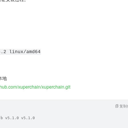
4.2 linux/amd64
本地
ithub.com/xuperchain/xuperchain.git
复制
-b v5.1.0 v5.1.0