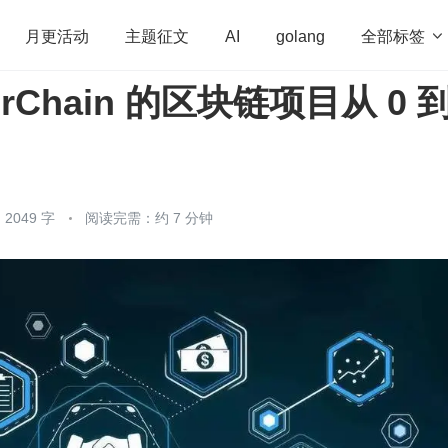
全部标签

月更活动
主题征文
AI
golang
erChain 的区块链项目从 0 
penHarmony
算法
学习方法
Web3.0
高
程序员
运维
深度思考
低代码
redis
2049 字
阅读完需：约 7 分钟