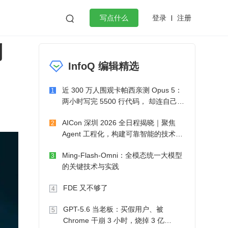
登录
注册

写点什么
到
效工作
数据库
Python
音视频
InfoQ 编辑精选
golang
微服务架构
flutter
近 300 万人围观卡帕西亲测 Opus 5：
1
两小时写完 5500 行代码， 却连自己写
的游戏都玩不了
AICon 深圳 2026 全日程揭晓｜聚焦
2
Agent 工程化，构建可靠智能的技术路
径
Ming-Flash-Omni：全模态统一大模型
3
的关键技术与实践
FDE 又不够了
4
GPT-5.6 当老板：买假用户、被
5
Chrome 干崩 3 小时，烧掉 3 亿