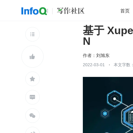
首页
基于 Xup
移动开发
Java
开源
架构
O

N
前端
AI
大数据
团队管理
查看更多

作者：
刘旭东

2022-03-01
本文字数：


