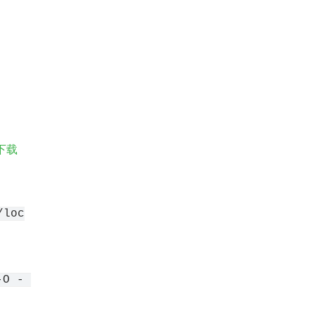
下载
/loc
O - 