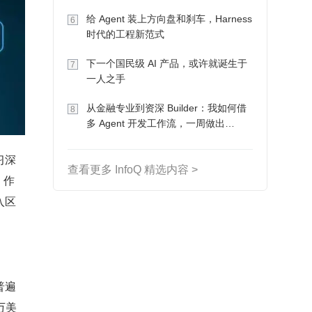
Token 收入却为 0
给 Agent 装上方向盘和刹车，Harness
6
时代的工程新范式
下一个国民级 AI 产品，或许就诞生于
7
一人之手
从金融专业到资深 Builder：我如何借
8
多 Agent 开发工作流，一周做出
MVP、一个月上线
习深
查看更多 InfoQ 精选内容 >
 作
入区
普遍
万美