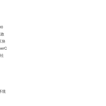
00
家政
区块
erC
全社
环境