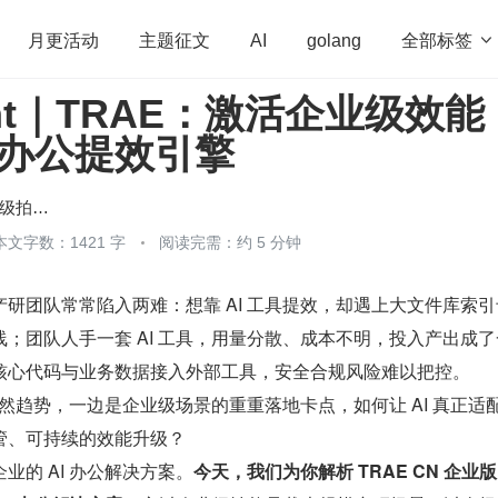
全部标签

月更活动
主题征文
AI
golang
ent｜TRAE：激活企业级效能
penHarmony
算法
学习方法
Web3.0
高
I 办公提效引擎
程序员
运维
深度思考
低代码
redis
火山引擎和TA的超级拍档们
本文字数：1421 字
阅读完需：约 5 分钟
研团队常常陷入两难：想靠 AI 工具提效，却遇上大文件库索引
；团队人手一套 AI 工具，用量分散、成本不明，投入产出成了
核心代码与业务数据接入外部工具，安全合规风险难以把控。
业必然趋势，一边是企业级场景的重重落地卡点，如何让 AI 真正适
管、可持续的效能升级？
业的 AI 办公解决方案。
今天，我们为你解析 TRAE CN 企业版 