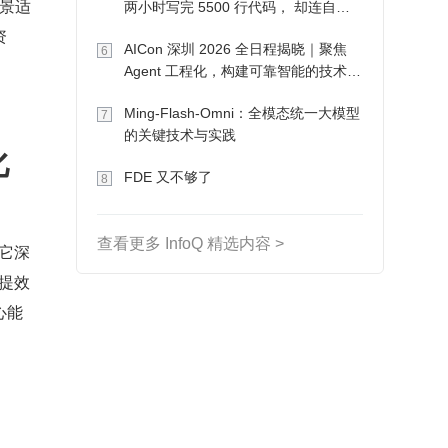
景适
两小时写完 5500 行代码， 却连自己
写的游戏都玩不了
资
AICon 深圳 2026 全日程揭晓｜聚焦
6
Agent 工程化，构建可靠智能的技术路
径
Ming-Flash-Omni：全模态统一大模型
7
的关键技术与实践
化
FDE 又不够了
8
查看更多 InfoQ 精选内容 >
。它深
提效
心能