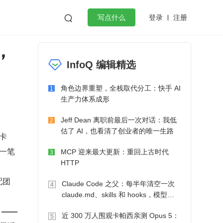
登录
注册

写点什么
，
效工作
数据库
Python
音视频
InfoQ 编辑精选
golang
微服务架构
flutter
角色边界重塑，全栈取代分工：快手 AI
1
生产力体系成形
Jeff Dean 离职前最后一次对话：我低
2
估了 AI，也看清了创业者的唯一生路
卡
一笔
MCP 迎来最大更新：重回上古时代
3
HTTP
配团
Claude Code 之父：每半年清空一次
4
claude.md、skills 和 hooks，模型自
己会想办法
—— 
近 300 万人围观卡帕西亲测 Opus 5：
5