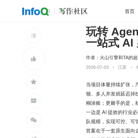
首页
玩转 Ag
移动开发
Java
开源
架构
O

一站式 A
前端
AI
大数据
团队管理
查看更多

作者：

2026-07-03
江苏

当项目体量持续扩张，产
顿、多人并发就延迟掉线

糊涂账；更棘手的是，
一边是 AI 提效的行

队规模，实现可控、可
答案在于一套原生面向企