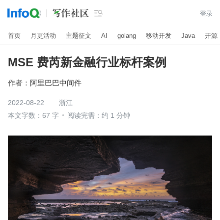

登录
首页
月更活动
主题征文
AI
golang
移动开发
Java
开源
MSE 费芮新金融行业标杆案例
作者：
阿里巴巴中间件
2022-08-22
浙江
本文字数：67 字
阅读完需：约 1 分钟