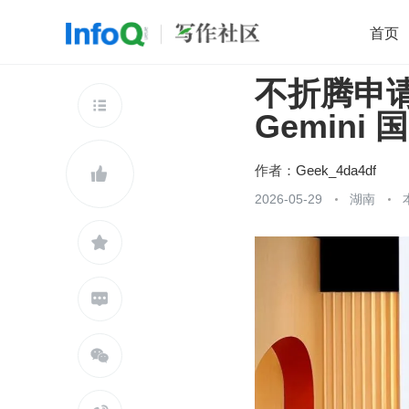
首页
不折腾申
移动开发
Java
开源
架构
O

Gemini
前端
AI
大数据
团队管理
查看更多

作者：
Geek_4da4df

2026-05-29
湖南


