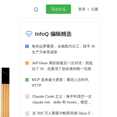
登录
注册

写点什么
效工作
数据库
Python
音视频
InfoQ 编辑精选
golang
微服务架构
flutter
角色边界重塑，全栈取代分工：快手 AI
1
生产力体系成形
Jeff Dean 离职前最后一次对话：我低
2
估了 AI，也看清了创业者的唯一生路
MCP 迎来最大更新：重回上古时代
3
HTTP
Claude Code 之父：每半年清空一次
4
claude.md、skills 和 hooks，模型自
己会想办法
近 300 万人围观卡帕西亲测 Opus 5：
5