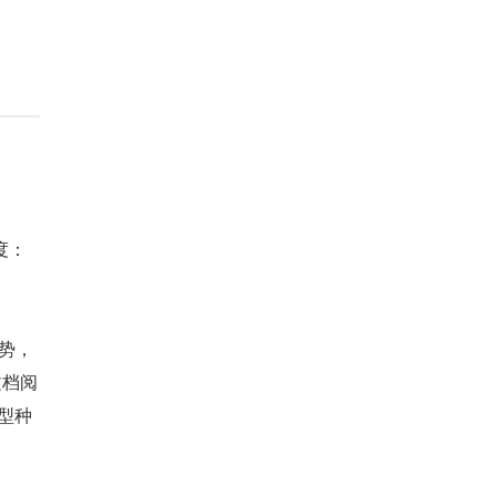
度：
优势，
文档阅
型种