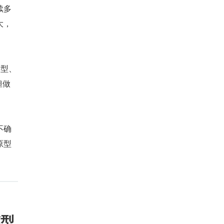
续多
大，
模型、
但做
不确
原型
模型