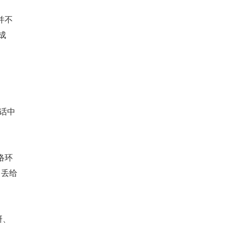
并不
成
对话中
络环
 丢给
研、