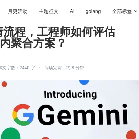
全部标签

月更活动
主题征文
AI
golang
请流程，工程师如何评估
penHarmony
算法
学习方法
Web3.0
高
 国内聚合方案？
程序员
运维
深度思考
低代码
redis
本文字数：2440 字
阅读完需：约 8 分钟