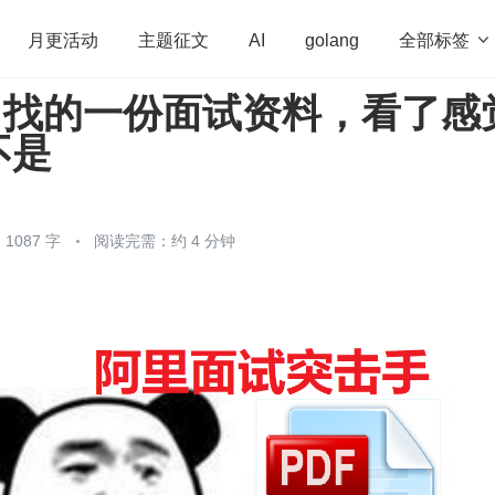
全部标签

月更活动
主题征文
AI
golang
hub 找的一份面试资料，看了感
penHarmony
算法
学习方法
Web3.0
高
不是
程序员
运维
深度思考
低代码
redis
1087 字
阅读完需：约 4 分钟