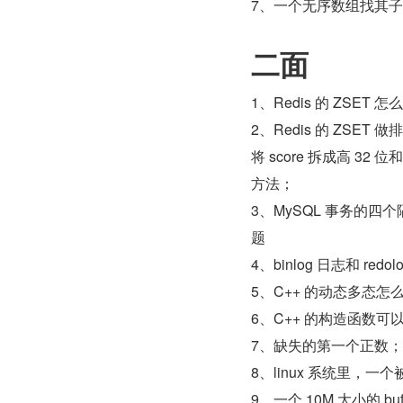
7、一个无序数组找其
二面
1、Redis 的 ZS
2、Redis 的 ZS
将 score 拆成高 32
方法；
3、MySQL 事务的
题
4、binlog 日志和 
5、C++ 的动态多态怎
6、C++ 的构造函数可
7、缺失的第一个正数；
8、linux 系统里，
9、一个 10M 大小的 