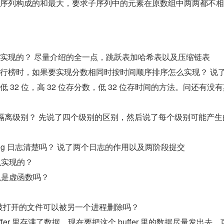
子序列构成的和最大，要求子序列中的元素在原数组中两两都不
ET 怎么实现的？ 尽量介绍的全一点，跳跃表加哈希表以及压缩链表
ET 做排行榜时，如果要实现分数相同时按时间顺序排序怎么实现？ 说
 位和低 32 位，高 32 位存分数，低 32 位存时间的方法。问还有没
四个隔离级别？ 先说了四个级别的区别，然后说了每个级别可能产生
redolog 日志清楚吗？ 说了两个日志的作用以及两阶段提交
么实现的？
以是虚函数吗？
一个被打开的文件可以被另一个进程删除吗？
buffer 里存满了数据，现在要把这个 buffer 里的数据尽量发出去