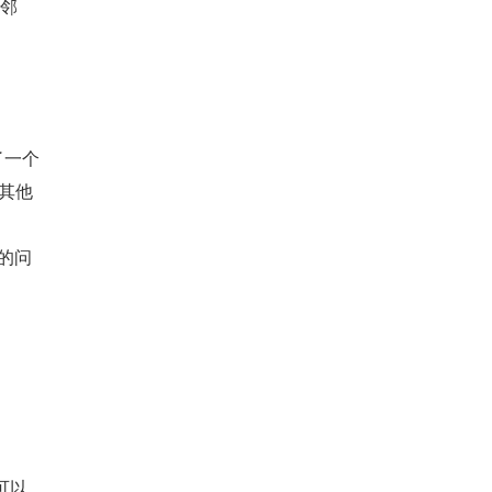
相邻
了一个
有其他
的问
，可以