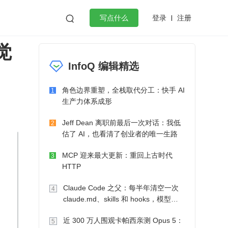
登录
注册

写点什么
觉
效工作
数据库
Python
音视频
InfoQ 编辑精选
golang
微服务架构
flutter
角色边界重塑，全栈取代分工：快手 AI
1
生产力体系成形
Jeff Dean 离职前最后一次对话：我低
2
估了 AI，也看清了创业者的唯一生路
MCP 迎来最大更新：重回上古时代
3
HTTP
Claude Code 之父：每半年清空一次
4
claude.md、skills 和 hooks，模型自
己会想办法
近 300 万人围观卡帕西亲测 Opus 5：
5