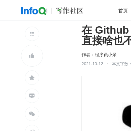
首页
在 Git
移动开发
Java
开源
架构
O

直接啥也
前端
AI
大数据
团队管理
查看更多

作者：
程序员小呆

2021-10-12
本文字数：


