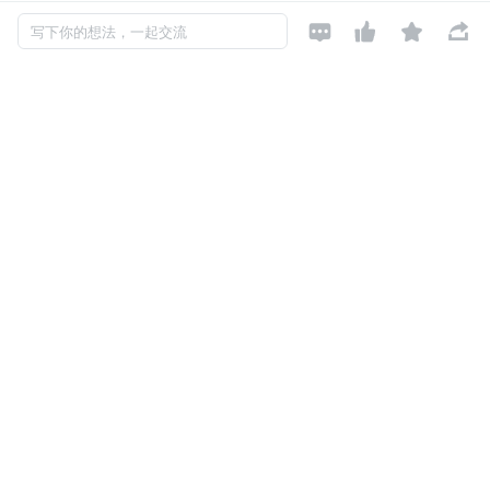




写下你的想法，一起交流
以下内容是这个文件管理系统的具体实现和实现过程中的思
考。
根目录
想要实现一个文件管理系统，必然需要一个根目录，就像常
见的文件系统一般，所有的文件操作都在这个根目录中完
成，在 web 中，我们可以通过 
window.showDirectoryPi
cker
 获取到 
目录句柄
，将之作为我们的文件系统的根目