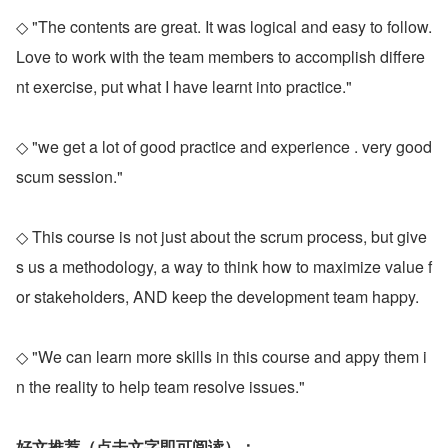
◇ "The contents are great. It was logical and easy to follow. 
Love to work with the team members to accomplish differe
nt exercise, put what I have learnt into practice."
◇ "we get a lot of good practice and experience . very good 
scum session."
◇ This course is not just about the scrum process, but give
s us a methodology, a way to think how to maximize value f
or stakeholders, AND keep the development team happy.
◇ "We can learn more skills in this course and appy them i
n the reality to help team resolve issues."
好文推荐（点击文字即可阅读）：