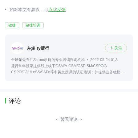
如对本文有异议，可
点此反馈
敏捷
敏捷培训
Agility捷行
关注

全球领先专注Scrum敏捷的专业培训咨询机构
2022-05-24 加入
捷行常年独家提供线上线下CSM/A-CSM/CSP-SM/CSPO/A-
CSPO/CAL/LeSS/SAFe等中英文授课的认证培训；并提供业务敏捷和
敏捷领导力，企业文化重塑，Scrum敏捷软硬件开发，敏捷产品创新，
敏捷项目管理等内训和工作坊辅导。
评论
暂无评论