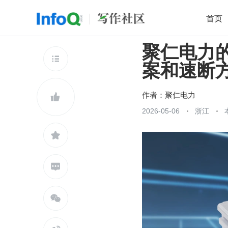
首页
聚仁电力
移动开发
Java
开源
架构
O

案和速断
前端
AI
大数据
团队管理
查看更多

作者：
聚仁电力

2026-05-06
浙江


