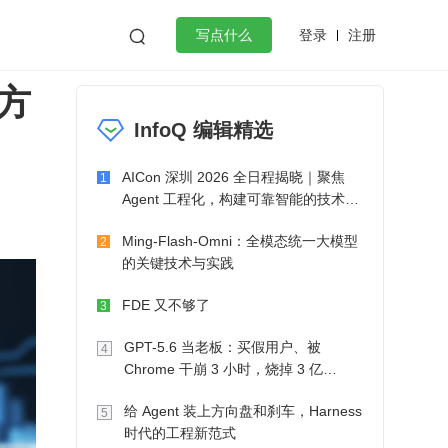
登录
注册

写点什么
方
效工作
数据库
Python
音视频
InfoQ 编辑精选
golang
微服务架构
flutter
AICon 深圳 2026 全日程揭晓｜聚焦
1
Agent 工程化，构建可靠智能的技术路
径
Ming-Flash-Omni：全模态统一大模型
2
的关键技术与实践
FDE 又不够了
3
GPT-5.6 当老板：买假用户、被
4
Chrome 干崩 3 小时，烧掉 3 亿
Token 收入却为 0
给 Agent 装上方向盘和刹车，Harness
5
时代的工程新范式