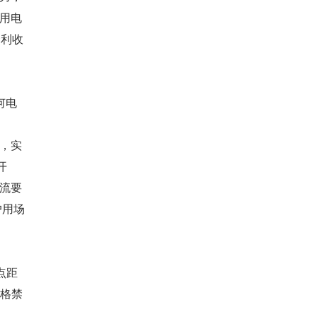
用电
套利收
何电
，实
开
流要
户用场
点距
严格禁