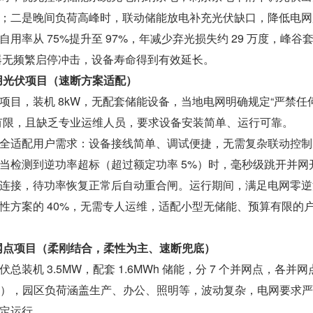
；二是晚间负荷高峰时，联动储能放电补充光伏缺口，降低电网
用率从 75%提升至 97%，年减少弃光损失约 29 万度，峰谷
变器无频繁启停冲击，设备寿命得到有效延长。
用光伏项目（速断方案适配）
项目，装机 8kW，无配套储能设备，当地电网明确规定“严禁任
有限，且缺乏专业运维人员，要求设备安装简单、运行可靠。
全适配用户需求：设备接线简单、调试便捷，无需复杂联动控制
当检测到逆功率超标（超过额定功率 5%）时，毫秒级跳开并网
连接，待功率恢复正常后自动重合闸。运行期间，满足电网零逆
性方案的 40%，无需专人运维，适配小型无储能、预算有限的
并网点项目（柔刚结合，柔性为主、速断兜底）
装机 3.5MW，配套 1.6MWh 储能，分 7 个并网点，各并网
公里），园区负荷涵盖生产、办公、照明等，波动复杂，电网要求
定运行。