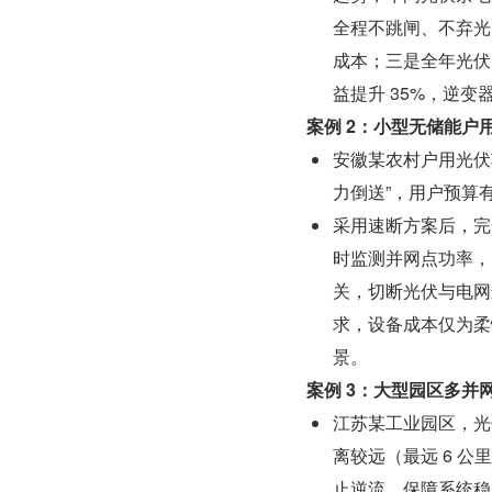
全程不跳闸、不弃光
成本；三是全年光伏自
益提升 35%，逆
案例 2：小型无储能户
安徽某农村户用光伏
力倒送”，用户预算
采用速断方案后，完
时监测并网点功率，
关，切断光伏与电网
求，设备成本仅为柔
景。
案例 3：大型园区多
江苏某工业园区，光伏总
离较远（最远 6 
止逆流，保障系统稳