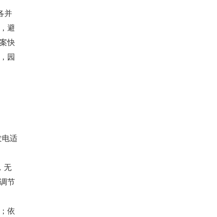
各并
，避
案快
，园
发电适
，无
调节
；依