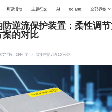
全部标签

月更活动
主题征文
AI
golang
的防逆流保护装置：柔性调节
penHarmony
算法
学习方法
Web3.0
高
方案的对比
程序员
运维
深度思考
低代码
redis
本文字数：2994 字
阅读完需：约 10 分钟