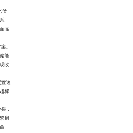
光伏
系
面临
方案。
储能
现收
配置速
超标
受损，
繁启
命。