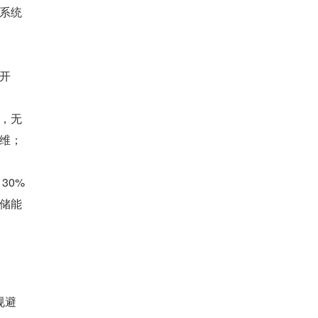
系统
开
，无
维；
30%
储能
规避