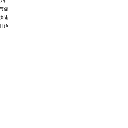
预判、
节储
快速
杜绝