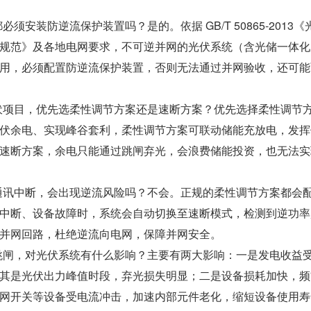
须安装防逆流保护装置吗？是的。依据 GB/T 50865-2013《
规范》及各地电网要求，不可逆并网的光伏系统（含光储一体化
用，必须配置防逆流保护装置，否则无法通过并网验收，还可能
伏项目，优先选柔性调节方案还是速断方案？优先选择柔性调节
伏余电、实现峰谷套利，柔性调节方案可联动储能充放电，发挥
速断方案，余电只能通过跳闸弃光，会浪费储能投资，也无法实
通讯中断，会出现逆流风险吗？不会。正规的柔性调节方案都会
中断、设备故障时，系统会自动切换至速断模式，检测到逆功率
并网回路，杜绝逆流向电网，保障并网安全。
跳闸，对光伏系统有什么影响？主要有两大影响：一是发电收益
其是光伏出力峰值时段，弃光损失明显；二是设备损耗加快，频
网开关等设备受电流冲击，加速内部元件老化，缩短设备使用寿