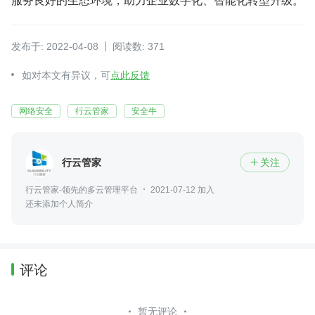
发布于: 2022-04-08
阅读数: 371
如对本文有异议，可
点此反馈
网络安全
行云管家
安全牛
行云管家
关注

行云管家-领先的多云管理平台
2021-07-12 加入
还未添加个人简介
评论
暂无评论