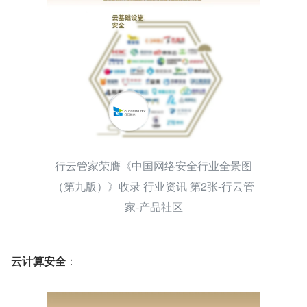
行云管家荣膺《中国网络安全行业全景图
（第九版）》收录 行业资讯 第2张-行云管
家-产品社区
云计算安全
：