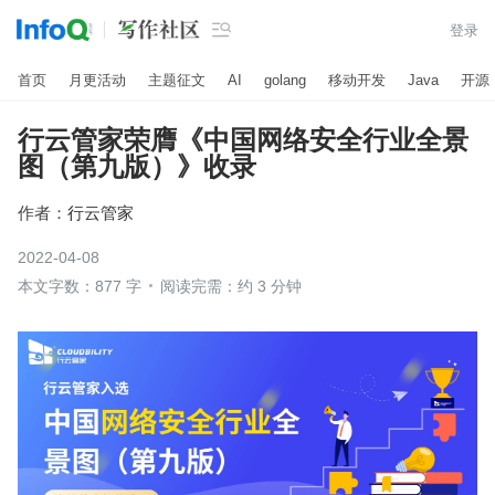

登录
首页
月更活动
主题征文
AI
golang
移动开发
Java
开源
行云管家荣膺《中国网络安全行业全景
图（第九版）》收录
作者：
行云管家
2022-04-08
本文字数：877 字
阅读完需：约 3 分钟