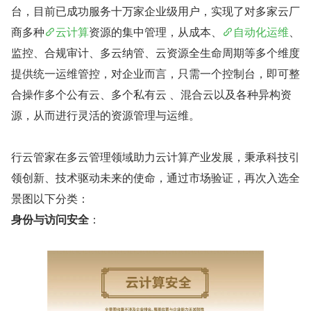
台，目前已成功服务十万家企业级用户，实现了对多家云厂
商多种
云计算
资源的集中管理，从成本、
自动化运维
、
监控、合规审计、多云纳管、云资源全生命周期等多个维度
提供统一运维管控，对企业而言，只需一个控制台，即可整
合操作多个公有云、多个私有云 、混合云以及各种异构资
源，从而进行灵活的资源管理与运维。
行云管家在多云管理领域助力云计算产业发展，秉承科技引
领创新、技术驱动未来的使命，通过市场验证，再次入选全
景图以下分类：
身份与访问安全
：