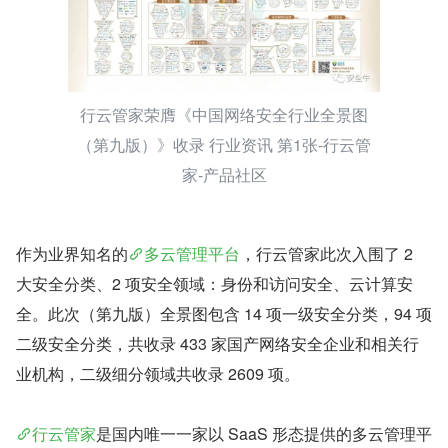
行云管家荣膺《中国网络安全行业全景图
（第九版）》收录 行业资讯 第1张-行云管
家-产品社区
作为业界知名的
多云管理平台
，行云管家此次入围了 2 
大安全分类、2 项安全领域：身份和访问安全、云计算安
全。此次（第九版）全景图包含 14 项一级安全分类，94 项
二级安全分类，共收录 433 家国产网络安全企业和相关行
业机构，二级细分领域共收录 2609 项。
行云管家
是国内唯一一家以 SaaS 形态提供的多云管理平