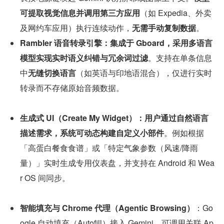
可提取视觉信息并调用第三方应用
（如 Expedia、外卖
及网约车应用）执行连续动作，
无需手动复制数据
。
Rambler 语音转录引擎：
集成于 Gboard，采用多语言
模型实现
实时语义纠错与冗余词过滤
。支持在单条信息
中
无缝切换语言
（如英语与印地语混合），仅进行实时
转录而不存储原始音频数据。
生成式 UI（Create My Widget）：
用户通过
自然语言
描述需求，系统可动态构建自定义小部件
。例如根据
「高蛋白餐食食谱」或「特定气象参数（风速/降雨
量）」实时生成专用仪表盘，并支持在 Android 和 Wea
r OS 间同步。
智能填充与 Chrome 代理（Agentic Browsing）
：Go
ogle 自动填充（Autofill）接入 Gemini，可调用关联 Ap