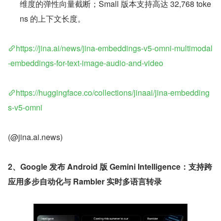
维度的弹性向量截断；Small 版本支持高达 32,768 toke
ns 的上下文长度。
https://jina.ai/news/jina-embeddings-v5-omni-multimodal
-embeddings-for-text-image-audio-and-video
https://huggingface.co/collections/jinaai/jina-embedding
s-v5-omni
(@jina.ai.news)
2、Google 发布 Android 版 Gemini Intelligence：支持跨
应用多步自动化与 Rambler 实时多语言转录