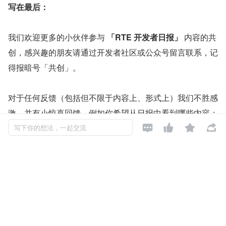
写在最后：
我们欢迎更多的小伙伴参与 
「RTE 开发者日报」
 内容的共
创，感兴趣的朋友请通过开发者社区或公众号留言联系，记
得报暗号「共创」。
对于任何反馈（包括但不限于内容上、形式上）我们不胜感
激、并有小惊喜回馈，例如你希望从日报中看到哪些内容；




自己推荐的信源、项目、话题、活动等；或者列举几个你喜
写下你的想法，一起交流
欢看、平时常看的内容渠道；内容排版或呈现形式上有哪些
可以改进的地方等。