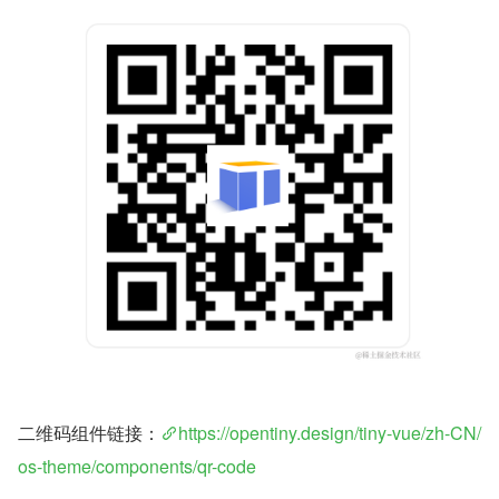
二维码组件链接：
https://opentiny.design/tiny-vue/zh-CN/
os-theme/components/qr-code