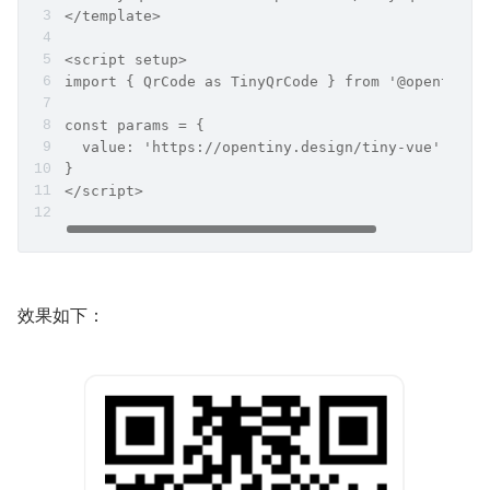
</template>
<script setup>
import { QrCode as TinyQrCode } from '@opentiny/
const params = {
  value: 'https://opentiny.design/tiny-vue'
}
</script>
效果如下：