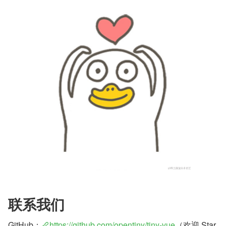
联系我们
GitHub：
https://github.com/opentiny/tiny-vue
（欢迎 Star 