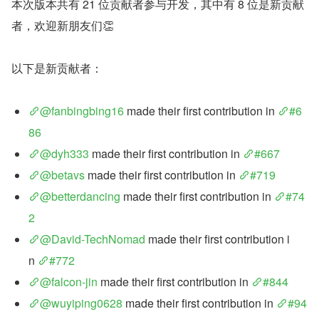
本次版本共有 21 位贡献者参与开发，其中有 8 位是新贡献
者，欢迎新朋友们👏
以下是新贡献者：
@fanbingbing16
 made their first contribution in 
#6
86
@dyh333
 made their first contribution in 
#667
@betavs
 made their first contribution in 
#719
@betterdancing
 made their first contribution in 
#74
2
@David-TechNomad
 made their first contribution i
n 
#772
@falcon-jin
 made their first contribution in 
#844
@wuyiping0628
 made their first contribution in 
#94