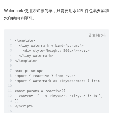
Watermark 使用方式很简单，只需要用水印组件包裹要添加
水印的内容即可。
复制代码
<template>
  <tiny-watermark v-bind="params">
    <div style="height: 500px"></div>
  </tiny-watermark>
</template>
<script setup>
import { reactive } from 'vue'
import { Watermark as TinyWatermark } from '@ope
const params = reactive({
  content: ['I ❤️ TinyVue', 'TinyVue is 👍'],
})
</script>