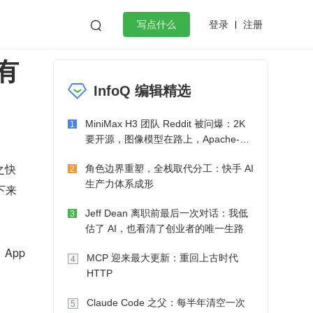
登录
注册

写点什么
还有
效工作
数据库
Python
音视频
InfoQ 编辑精选
golang
微服务架构
flutter
MiniMax H3 团队 Reddit 被问爆：2K
1
要开源，图像模型在路上，Apache-2.0
也在考虑了
之快
角色边界重塑，全栈取代分工：快手 AI
2
生产力体系成形
下来
Jeff Dean 离职前最后一次对话：我低
3
估了 AI，也看清了创业者的唯一生路
pp 
MCP 迎来最大更新：重回上古时代
4
HTTP
Claude Code 之父：每半年清空一次
5