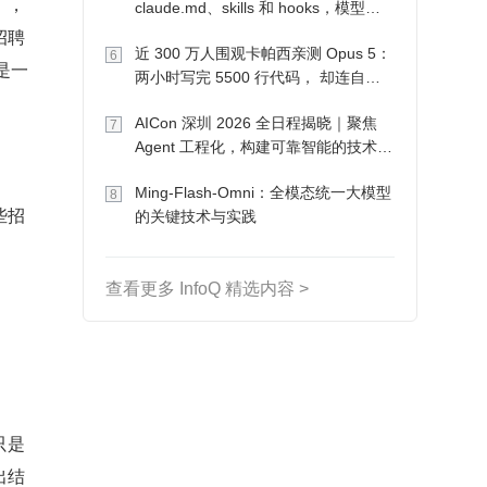
」，
claude.md、skills 和 hooks，模型自
己会想办法
招聘
近 300 万人围观卡帕西亲测 Opus 5：
6
是一
两小时写完 5500 行代码， 却连自己
写的游戏都玩不了
AICon 深圳 2026 全日程揭晓｜聚焦
7
Agent 工程化，构建可靠智能的技术路
径
Ming-Flash-Omni：全模态统一大模型
8
些招
的关键技术与实践
查看更多 InfoQ 精选内容 >
只是
出结