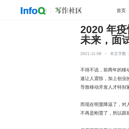
首页
2020 年
移动开发
Java
开源
架构
O
未来，面试
前端
AI
大数据
团队管理
查看更多

2021-11-08
本文字数：1
不得不说，前两年的移
速让人震惊，加上创业的
导致移动开发人才特别
而现在明显降温了，对人
不再是刚需了，所以跟