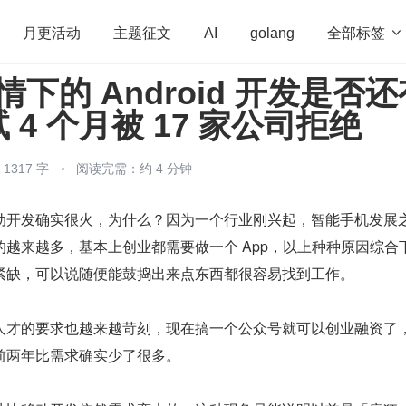
全部标签

月更活动
主题征文
AI
golang
疫情下的 Android 开发是否
penHarmony
算法
学习方法
Web3.0
高
 4 个月被 17 家公司拒绝
程序员
运维
深度思考
低代码
redis
317 字
阅读完需：约 4 分钟
动开发确实很火，为什么？因为一个行业刚兴起，智能手机发展
越来越多，基本上创业都需要做一个 App，以上种种原因综合
紧缺，可以说随便能鼓捣出来点东西都很容易找到工作。
才的要求也越来越苛刻，现在搞一个公众号就可以创业融资了，A
前两年比需求确实少了很多。