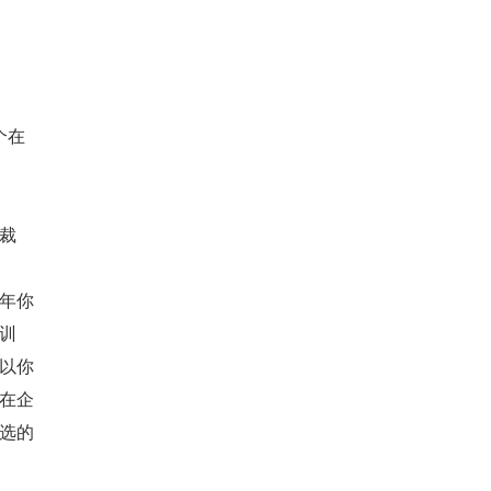
个在
裁
年你
培训
以你
在企
选的