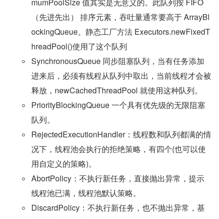
mumPoolSize 值其实是无意义的。此队列按 FIFO 
（先进先出） 排序元素，吞吐量通常要高于 ArrayBl
ockingQueue。静态工厂方法 Executors.newFixedT
hreadPool()使用了这个队列
SynchronousQueue 同步阻塞队列，当有任务添加
进来后，必须有线程从队列中取出，当前线程才会被
释放，newCachedThreadPool 就使用这种队列。
PriorityBlockingQueue 一个具有优先级的无限阻塞
队列。
RejectedExecutionHandler：线程数和队列都满的情
况下，线程池会执行的拒绝策略，有四个(也可以使
用自定义的策略)。
AbortPolicy：不执行新任务，直接抛出异常，提示
线程池已满，线程池默认策略。
DiscardPolicy：不执行新任务，也不抛出异常，基