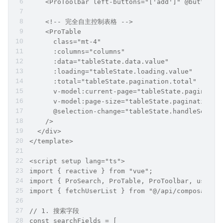
    <ProToolbar left-buttons="['add']" @button-c
    <!-- 完全自主控制表格 -->
    <ProTable
      class="mt-4"
      :columns="columns"
      :data="tableState.data.value"
      :loading="tableState.loading.value"
      :total="tableState.pagination.total"
      v-model:current-page="tableState.paginatio
      v-model:page-size="tableState.pagination.p
      @selection-change="tableState.handleSelect
    />
  </div>
</template>
<script setup lang="ts">
import { reactive } from "vue";
import { ProSearch, ProTable, ProToolbar, useTab
import { fetchUserList } from "@/api/composables
// 1. 搜索字段
const searchFields = [