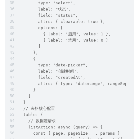
        type: "select",
        label: "状态",
        field: "status",
        attrs: { clearable: true },
        options: [
          { label: "启用", value: 1 },
          { label: "禁用", value: 0 }
        ]
      },
      {
        type: "date-picker",
        label: "创建时间",
        field: "createdAt",
        attrs: { type: "daterange", rangeSeparat
      }
    ]
  },
  // 表格核心配置
  table: {
    // 数据源请求
    listAction: async (query) => {
      const { page, pageSize, ...params } = quer