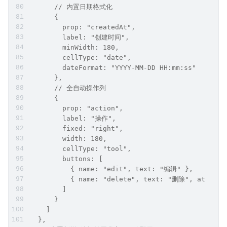
      // 内置日期格式化
      {
        prop: "createdAt",
        label: "创建时间",
        minWidth: 180,
        cellType: "date",
        dateFormat: "YYYY-MM-DD HH:mm:ss"
      },
      // 全自动操作列
      {
        prop: "action",
        label: "操作",
        fixed: "right",
        width: 180,
        cellType: "tool",
        buttons: [
          { name: "edit", text: "编辑" },
          { name: "delete", text: "删除", attrs: 
        ]
      }
    ]
  },