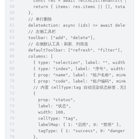
      const res = await fetchListTenants({ page,
      return { items: res.items || [], total: re
    },
    // 单行删除
    deleteAction: async (ids) => await deleteTen
    // 左侧工具栏
    toolbar: ["add", "delete"],
    // 右侧默认工具：刷新、列筛选
    defaultToolbar: ["refresh", "filter"],
    columns: [
      { type: "selection", label: "", width: 50 
      { type: "index", label: "序号", width: 60 }
      { prop: "name", label: "租户名称", minWidth:
      { prop: "code", label: "租户编码", minWidth:
      // 内置 cellType:tag 自动渲染状态标签，无需插槽
      {
        prop: "status",
        label: "状态",
        width: 100,
        cellType: "tag",
        labelMap: { 1: "启用", 0: "禁用" },
        tagType: { 1: "success", 0: "danger" }
      },