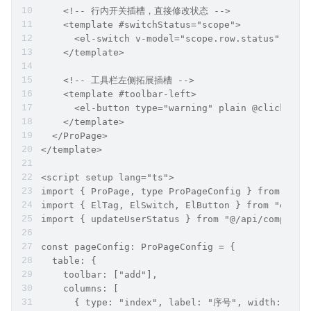
    <!-- 行内开关插槽，直接修改状态 -->
    <template #switchStatus="scope">
      <el-switch v-model="scope.row.status" @cha
    </template>
    <!-- 工具栏左侧拓展插槽 -->
    <template #toolbar-left>
      <el-button type="warning" plain @click="b
    </template>
  </ProPage>
</template>
<script setup lang="ts">
import { ProPage, type ProPageConfig } from "@/c
import { ElTag, ElSwitch, ElButton } from "eleme
import { updateUserStatus } from "@/api/composab
const pageConfig: ProPageConfig = {
  table: {
    toolbar: ["add"],
    columns: [
      { type: "index", label: "序号", width: 60 }