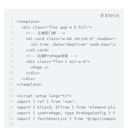
复制代码
<template>
  <div class="flex gap-4 h-full">
    <!-- 左侧部门树 -->
    <el-card class="w-64 shrink-0" shadow="never
      <el-tree :data="deptTree" node-key="id" @n
    </el-card>
    <!-- 右侧ProPage表格 -->
    <div class="flex-1 min-w-0">
      <Page />
    </div>
  </div>
</template>
<script setup lang="ts">
import { ref } from "vue";
import { ElCard, ElTree } from "element-plus";
import { useProPage, type ProPageConfig } from "
import { fetchUserList } from "@/api/composables