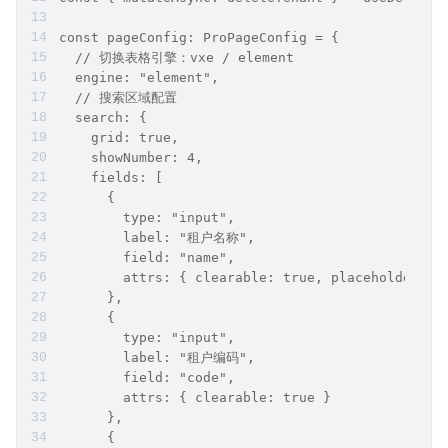
const pageConfig: ProPageConfig = {
  // 切换表格引擎：vxe / element
  engine: "element",
  // 搜索区域配置
  search: {
    grid: true,
    showNumber: 4,
    fields: [
      {
        type: "input",
        label: "租户名称",
        field: "name",
        attrs: { clearable: true, placeholder
      },
      {
        type: "input",
        label: "租户编码",
        field: "code",
        attrs: { clearable: true }
      },
      {