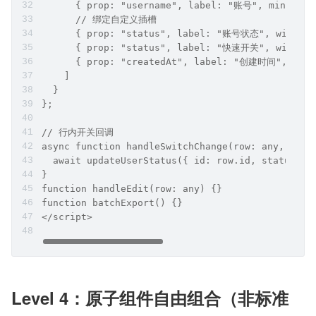
      { prop: "username", label: "账号", minWidth
      // 绑定自定义插槽
      { prop: "status", label: "账号状态", width: 
      { prop: "status", label: "快速开关", width: 1
      { prop: "createdAt", label: "创建时间", cell
    ]
  }
};
// 行内开关回调
async function handleSwitchChange(row: any, val:
  await updateUserStatus({ id: row.id, status: v
}
function handleEdit(row: any) {}
function batchExport() {}
</script>
Level 4：原子组件自由组合（非标准