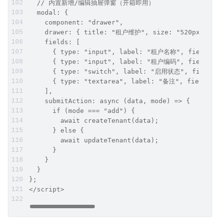
  // 内置新增/编辑抽屉弹窗（开箱即用）
  modal: {
    component: "drawer",
    drawer: { title: "租户维护", size: "520px" },
    fields: [
      { type: "input", label: "租户名称", field: 
      { type: "input", label: "租户编码", field: 
      { type: "switch", label: "启用状态", field: 
      { type: "textarea", label: "备注", field: "
    ],
    submitAction: async (data, mode) => {
      if (mode === "add") {
        await createTenant(data);
      } else {
        await updateTenant(data);
      }
    }
  }
};
</script>