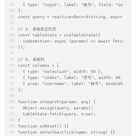
  { type: "input", label: "账号", field: "usernam
];
const query = reactive<Record<string, any>>({});
// 2. 表格状态托管
const tableState = useTableState({
  indexAction: async (params) => await fetchUser
});
// 3. 表格列
const columns = [
  { type: "selection", width: 50 },
  { type: "index", label: "序号", width: 60 },
  { prop: "username", label: "账号", minWidth: 12
];
function onSearch(params: any) {
  Object.assign(query, params);
  tableState.fetch(query, true);
}
function onReset() {}
function onToolbarClick(name: string) {}