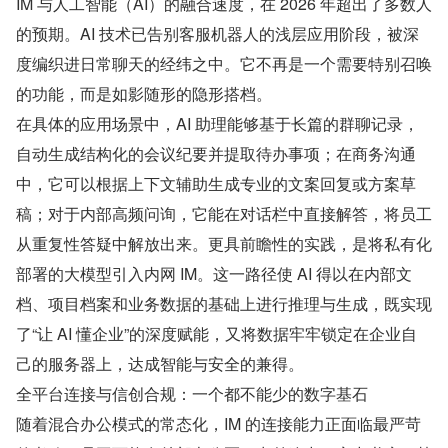
IM 与人工智能（AI）的融合速度，在 2026 年超出了多数人
的预期。AI 技术已告别客服机器人的浅层应用阶段，被深
度编织进日常聊天的经纬之中。它不再是一个需要特别召唤
的功能，而是如影随形的隐形搭档。
在具体的应用场景中，AI 助理能够基于长篇的群聊记录，
自动生成结构化的会议纪要并提取待办事项；在商务沟通
中，它可以根据上下文辅助生成专业的文案回复或方案草
稿；对于内部高频问询，它能在对话栏中直接解答，将员工
从重复性答疑中解放出来。更具前瞻性的实践，是将私有化
部署的大模型引入内网 IM。这一路径使 AI 得以在内部文
档、项目档案和业务数据的基础上进行推理与生成，既实现
了“让 AI 懂企业”的深度赋能，又将数据牢牢锁定在企业自
己的服务器上，达成智能与安全的兼得。
全平台连接与信创合规：一个都不能少的数字基石
随着混合办公模式的常态化，IM 的连接能力正面临最严苛