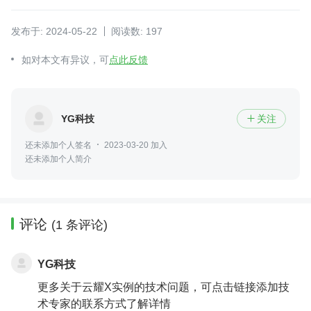
发布于: 2024-05-22
阅读数: 197
如对本文有异议，可
点此反馈
YG科技
关注

还未添加个人签名
2023-03-20 加入
还未添加个人简介
评论
(1 条评论)
YG科技
更多关于云耀X实例的技术问题，可点击链接添加技
术专家的联系方式了解详情