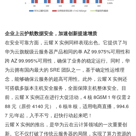
企业上云护航数据安全，加速创新提速增质
在安全可靠方面，云耀 X 实例同样表现出色。它提供了与
华为云旗舰级云服务器产品相同的单 AZ 99.975%可用性和
跨 AZ 99.995%可用性，确保了业务的稳定运行。同时，华
为云拥有国内最大的 SRE 团队之一，基于确定性运维理
念，能够确保云服务的超高可用性。此外，云耀 X 实例还
可搭载多版本主机安全服务，全面保障主机整体安全。目
前，云耀 X 实例正在进行大促活动，4 核 8G5M 1 年仅需 2
88 元（原价 4140 元），6 核/8 核，适用电商直播，994.6
7 元/年起，入手不亏，赶快行动起来吧！
云耀 X 实例的推出，是华为云在云计算领域的一次重要创
新。它不仅打破了传统云服务器的局限，实现了算力资源的