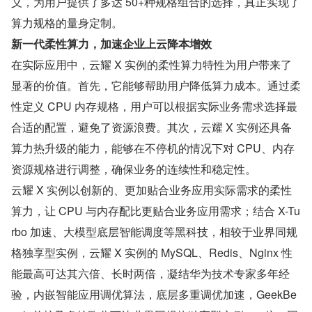
义，为用户提供了多达 50+种规格组合的选择，真正实现了
算力规格的量身定制。
新一代柔性算力，加速企业上云降本增效
在实际应用中，云耀 X 实例的柔性算力特性为用户带来了
显著的价值。首先，它能够帮助用户降低算力成本。通过柔
性定义 CPU 内存规格，用户可以根据实际业务需求选择最
合适的配置，避免了资源浪费。其次，云耀 X 实例还具备
算力热升级的能力，能够在不停机的情况下对 CPU、内存
资源规格进行调整，确保业务的连续性和稳定性。
云耀 X 实例以创新的、更加贴合业务应用实际需求的柔性
算力，让 CPU 与内存配比更贴合业务应用需求；结合 X-Tu
rbo 加速、大模型底层智能调度等黑科技，相较于业界同规
格独享型实例，云耀 X 实例的 MySQL、Redis、Nginx 性
能最高可达其六倍、长时两倍，凝结华为技术专家多年经
验，内嵌智能应用调优算法，底层多重调优加速，GeekBe