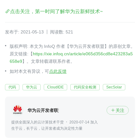
点击关注，第一时间了解华为云新鲜技术~
发布于: 2021-05-13
阅读数: 521
版权声明: 本文为 InfoQ 作者【华为云开发者联盟】的原创文章。
原文链接:【
https://xie.infoq.cn/article/e065d356cd8e423283a5
658e9
】。文章转载请联系作者。
如对本文有异议，可
点此反馈
代码
华为云
CloudIDE
代码安全检测
SecSolar
华为云开发者联盟
关注

提供全面深入的云计算技术干货
2020-07-14 加入
生于云，长于云，让开发者成为决定性力量