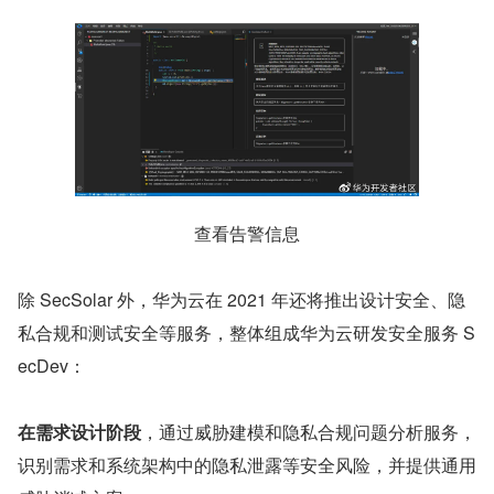
查看告警信息
除 SecSolar 外，华为云在 2021 年还将推出设计安全、隐
私合规和测试安全等服务，整体组成华为云研发安全服务 S
ecDev：
在需求设计阶段
，通过威胁建模和隐私合规问题分析服务，
识别需求和系统架构中的隐私泄露等安全风险，并提供通用