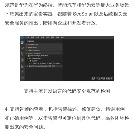
规范是华为在华为终端、智能汽车和华为云等庞大业务场景
下积累出来的宝贵实践，都随着 SecSolar 以及后续相关云
安全服务的推出，陆续向企业和开发者开放。
支持主流开发语言的代码安全规范的检测
4. 支持告警的查看，包括告警描述、修复建议、错误用例
和正确用例等，双击告警即可定位到具体代码，高效闭环检
测出来的安全问题。