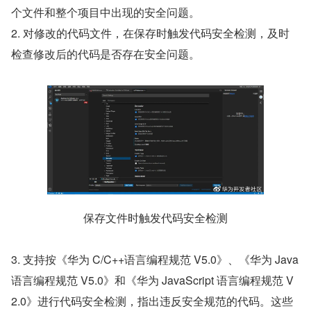
个文件和整个项目中出现的安全问题。
2. 对修改的代码文件，在保存时触发代码安全检测，及时
检查修改后的代码是否存在安全问题。
保存文件时触发代码安全检测
3. 支持按《华为 C/C++语言编程规范 V5.0》、《华为 Java 
语言编程规范 V5.0》和《华为 JavaScript 语言编程规范 V
2.0》进行代码安全检测，指出违反安全规范的代码。这些