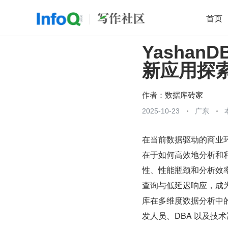
首页
Yasha
移动开发
Java
开源
架构
O
新应用探
前端
AI
大数据
团队管理
查看更多

作者：
数据库砖家
2025-10-23
广东
在当前数据驱动的商业
在于如何高效地分析和
性、性能瓶颈和分析效
查询与低延迟响应，成为
库在多维度数据分析中
发人员、DBA 以及技