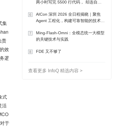
两小时写完 5500 行代码， 却连自己
写的游戏都玩不了
AICon 深圳 2026 全日程揭晓｜聚焦
6
Agent 工程化，构建可靠智能的技术路
式集
径
an
Ming-Flash-Omni：全模态统一大模型
7
的关键技术与实践
负责
询的效
FDE 又不够了
8
业务逻
查看更多 InfoQ 精选内容 >
象式
灵活
MCO
是对于