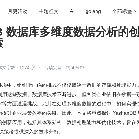
全部标签

月更活动
主题征文
AI
golang
nDB 数据库多维度数据分析的
penHarmony
算法
学习方法
Web3.0
高
索
程序员
运维
深度思考
低代码
redis
本文字数：1274 字
阅读完需：约 4 分钟
环境中，组织所面临的挑战不仅仅取决于数据的存储和处理能力
利用这些数据。数据库技术不断进步，但各类企业依旧在数据一
率等方面遭遇挑战。尤其在处理多维度数据的过程中，如何实现
提升企业决策效率的关键。因此，本文将重点探讨 YashanDB 
的创新应用，包括其体系架构、数据处理能力和优化技术，旨在
术决策者提供深入的技术分析。