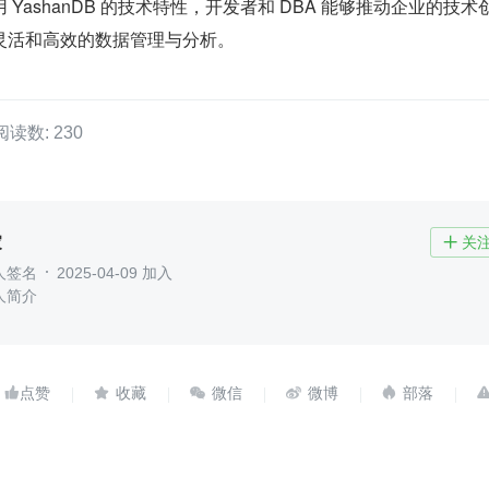
YashanDB 的技术特性，开发者和 DBA 能够推动企业的技术
灵活和高效的数据管理与分析。
阅读数: 230
家
关

人签名
2025-04-09 加入
人简介




