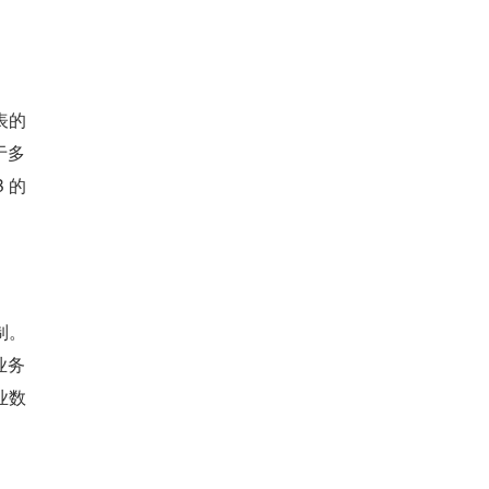
表的
于多
 的
制。
业务
业数