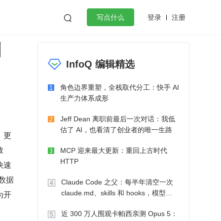
登录
注册

写点什么
创
效工作
数据库
Python
音视频
InfoQ 编辑精选
golang
微服务架构
flutter
角色边界重塑，全栈取代分工：快手 AI
1
生产力体系成形
Jeff Dean 离职前最后一次对话：我低
2
估了 AI，也看清了创业者的唯一生路
，更
致
MCP 迎来最大更新：重回上古时代
3
HTTP
快速
数据
Claude Code 之父：每半年清空一次
4
为开
claude.md、skills 和 hooks，模型自
己会想办法
近 300 万人围观卡帕西亲测 Opus 5：
5