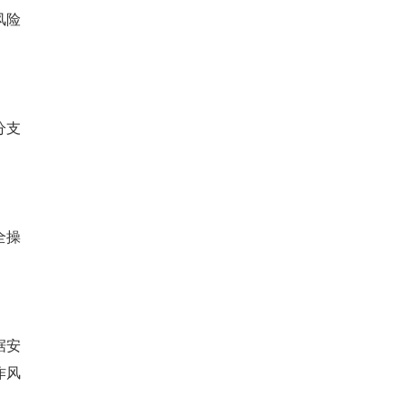
风险
分支
全操
据安
作风