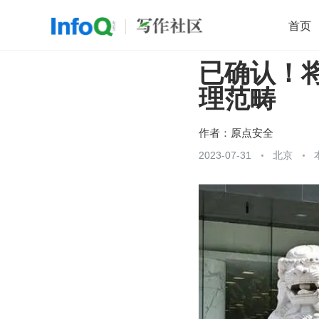
首页
已确认！
移动开发
Java
开源
架构
O
理范畴
前端
AI
大数据
团队管理
查看更多

作者：
原点安全
2023-07-31
北京