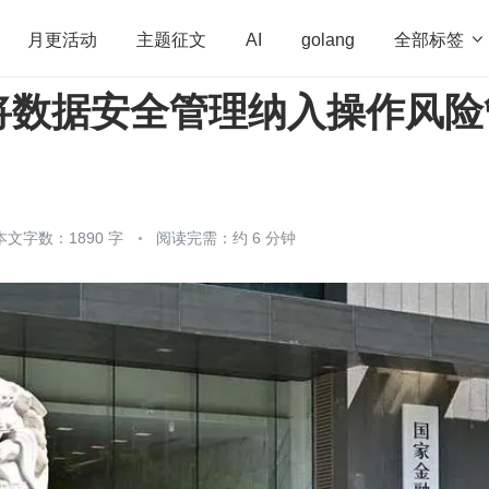
全部标签

月更活动
主题征文
AI
golang
将数据安全管理纳入操作风险
penHarmony
算法
学习方法
Web3.0
高
程序员
运维
深度思考
低代码
redis
本文字数：1890 字
阅读完需：约 6 分钟