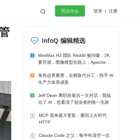
登录
注册

写点什么
管
效工作
数据库
Python
音视频
InfoQ 编辑精选
golang
微服务架构
flutter
MiniMax H3 团队 Reddit 被问爆：2K
1
要开源，图像模型在路上，Apache-2.0
也在考虑了
角色边界重塑，全栈取代分工：快手 AI
2
生产力体系成形
Jeff Dean 离职前最后一次对话：我低
3
估了 AI，也看清了创业者的唯一生路
MCP 迎来最大更新：重回上古时代
4
HTTP
Claude Code 之父：每半年清空一次
5