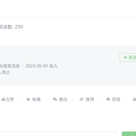
阅读数: 250
关

 合规更高效
2023-05-05 加入
人简介




