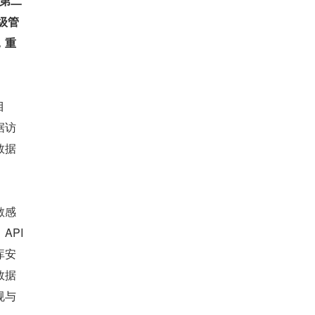
第二
级管
，重
目
据访
数据
敏感
PI 
库安
数据
规与