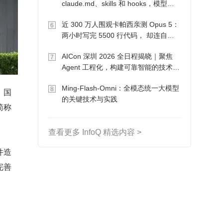
claude.md、skills 和 hooks，模型自
己会想办法
近 300 万人围观卡帕西亲测 Opus 5：
6
两小时写完 5500 行代码， 却连自己
写的游戏都玩不了
AICon 深圳 2026 全日程揭晓｜聚焦
7
Agent 工程化，构建可靠智能的技术路
径
Ming-Flash-Omni：全模态统一大模型
8
，国
的关键技术与实践
简称
查看更多 InfoQ 精选内容 >
件造
完善