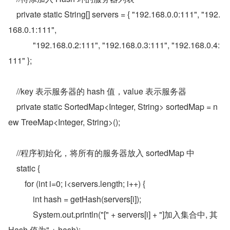
    private static String[] servers = { "192.168.0.0:111", "192.
168.0.1:111",  
            "192.168.0.2:111", "192.168.0.3:111", "192.168.0.4:
111" };  
    //key 表示服务器的 hash 值，value 表示服务器  
    private static SortedMap<Integer, String> sortedMap = n
ew TreeMap<Integer, String>();  
    //程序初始化，将所有的服务器放入 sortedMap 中  
    static {  
        for (int i=0; i<servers.length; i++) {  
            int hash = getHash(servers[i]);  
            System.out.println("[" + servers[i] + "]加入集合中, 其 
Hash 值为" + hash);  