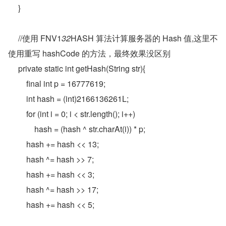
     }  
     //使用 FNV1
32
HASH 算法计算服务器的 Hash 值,这里不
使用重写 hashCode 的方法，最终效果没区别  
     private static int getHash(String str){  
         final int p = 16777619;  
         int hash = (int)2166136261L;  
         for (int i = 0; i < str.length(); i++)  
             hash = (hash ^ str.charAt(i)) * p;  
         hash += hash << 13;  
         hash ^= hash >> 7;  
         hash += hash << 3;  
         hash ^= hash >> 17;  
         hash += hash << 5;  