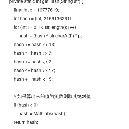
    private static int getHash(String str) {  
        final int p = 16777619;  
        int hash = (int) 2166136261L;  
        for (int i = 0; i < str.length(); i++)  
            hash = (hash ^ str.charAt(i)) * p;  
        hash += hash << 13;  
        hash ^= hash >> 7;  
        hash += hash << 3;  
        hash ^= hash >> 17;  
        hash += hash << 5;  
        // 如果算出来的值为负数则取其绝对值  
        if (hash < 0)  
            hash = Math.abs(hash);  
        return hash;  