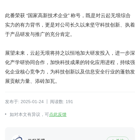
此番荣获 “国家高新技术企业” 称号，既是对云起无垠综合
实力的有力背书，更是对公司长久以来坚守科技创新、执着
于产品研发与推广的充分肯定。
展望未来，云起无垠将持之以恒地加大研发投入，进一步深
化产学研协同合作，加快科技成果的转化应用进程，持续强
化企业核心竞争力，为科技创新以及信息安全行业的蓬勃发
展贡献力量、添砖加瓦。
发布于: 2025-01-24
阅读数: 191
如对本文有异议，可
点此反馈