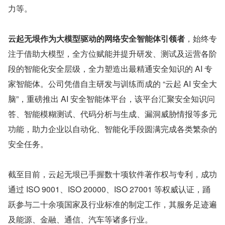
力等。
云起无垠作为大模型驱动的网络安全智能体引领者
，始终专
注于借助大模型，全方位赋能并提升研发、测试及运营各阶
段的智能化安全层级，全力塑造出最精通安全知识的 AI 专
家智能体。公司凭借自主研发与训练而成的 “云起 AI 安全大
脑”，重磅推出 AI 安全智能体平台，该平台汇聚安全知识问
答、智能模糊测试、代码分析与生成、漏洞威胁情报等多元
功能，助力企业以自动化、智能化手段圆满完成各类繁杂的
安全任务。
截至目前，云起无垠已手握数十项软件著作权与专利，成功
通过 ISO 9001、ISO 20000、ISO 27001 等权威认证，踊
跃参与二十余项国家及行业标准的制定工作，其服务足迹遍
及能源、金融、通信、汽车等诸多行业。