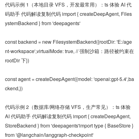
代码示例 1（本地目录 VFS，开发最常用）：ts 体验 AI 代
码助手 代码解读复制代码 import { createDeepAgent, Files
ystemBackend } from 'deepagents'
const backend = new FilesystemBackend({rootDir: 'E:/age
nt-workspace',virtualMode: true, // 强制沙箱：路径被约束在 
rootDir 下})
const agent = createDeepAgent({model: 'openai:gpt-5.4',ba
ckend,})
代码示例 2（数据库/网络存储 VFS，生产常见）：ts 体验 
AI 代码助手 代码解读复制代码 import { createDeepAgent, 
StoreBackend } from 'deepagents'import type { BaseStore } 
from '@langchain/langgraph-checkpoint'