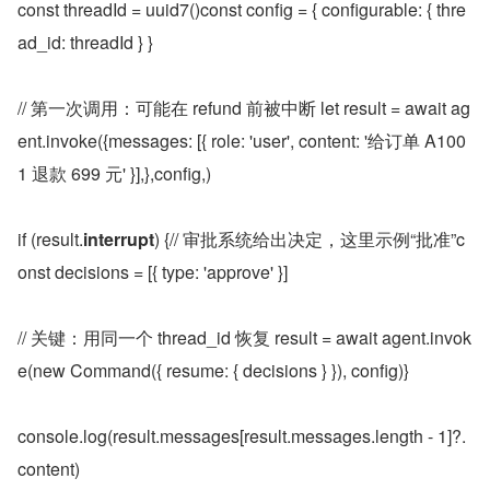
const threadId = uuid7()const config = { configurable: { thre
ad_id: threadId } }
// 第一次调用：可能在 refund 前被中断 let result = await ag
ent.invoke({messages: [{ role: 'user', content: '给订单 A100
1 退款 699 元' }],},config,)
if (result.
interrupt
) {// 审批系统给出决定，这里示例“批准”c
onst decisions = [{ type: 'approve' }]
// 关键：用同一个 thread_id 恢复 result = await agent.invok
e(new Command({ resume: { decisions } }), config)}
console.log(result.messages[result.messages.length - 1]?.
content)