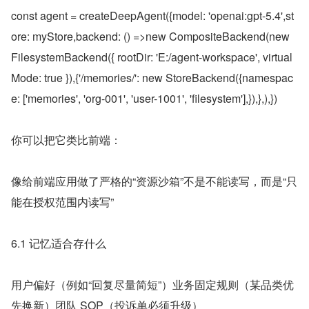
const agent = createDeepAgent({model: 'openai:gpt-5.4',st
ore: myStore,backend: () =>new CompositeBackend(new 
FilesystemBackend({ rootDir: 'E:/agent-workspace', virtual
Mode: true }),{'/memories/': new StoreBackend({namespac
e: ['memories', 'org-001', 'user-1001', 'filesystem'],}),},),})
你可以把它类比前端：
像给前端应用做了严格的“资源沙箱”不是不能读写，而是“只
能在授权范围内读写”
6.1 记忆适合存什么
用户偏好（例如“回复尽量简短”）业务固定规则（某品类优
先换新）团队 SOP（投诉单必须升级）