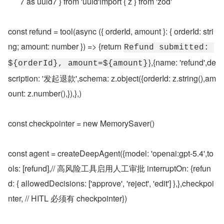
7 as uuid7 } from 'uuid'import { z } from 'zod'
const refund = tool(async ({ orderId, amount }: { orderId: stri
ng; amount: number }) => {return 
Refund submitted: 
},{name: 'refund',de
${orderId}, amount=${amount}
scription: '发起退款',schema: z.object({orderId: z.string(),am
ount: z.number(),}),},)
const checkpointer = new MemorySaver()
const agent = createDeepAgent({model: 'openai:gpt-5.4',to
ols: [refund],// 高风险工具启用人工审批 interruptOn: {refun
d: { allowedDecisions: ['approve', 'reject', 'edit'] },},checkpoi
nter, // HITL 必须有 checkpointer})