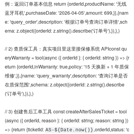
例：返回订单基本信息 return {orderId,productName: '无线
蓝牙耳机',purchaseDate: '2026-04-05',amount: 699,}},{nam
e: 'query_order',description: '根据订单号查询订单详情',sch
ema: z.object({orderId: z.string().describe('订单号'),}),},)
// 2) 查质保工具：真实项目里这里接保修系统 APIconst qu
eryWarranty = tool(async ({ orderId }: { orderId: string }) => {r
eturn {orderId,inWarranty: true,policy: '15 天换新 + 1 年质保
维修',}},{name: 'query_warranty',description: '查询订单是否
在质保范围',schema: z.object({orderId: z.string().describe
('订单号'),}),},)
// 3) 创建售后工单工具 const createAfterSalesTicket = tool
(async ({ orderId, reason }: { orderId: string; reason: string }) 
=> {return {ticketId: 
,orderId,status: 'c
AS-${Date.now()}