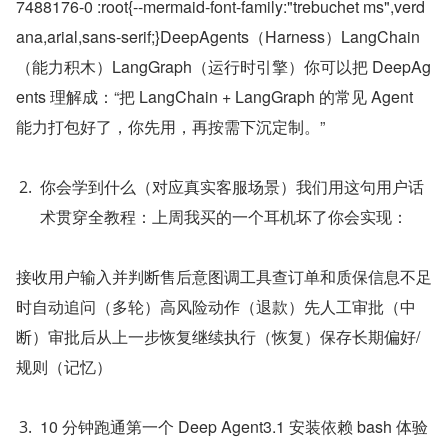
7488176-0 :root{--mermaid-font-family:"trebuchet ms",verd
ana,arial,sans-serif;}DeepAgents（Harness）LangChain
（能力积木）LangGraph（运行时引擎）你可以把 DeepAg
ents 理解成：“把 LangChain + LangGraph 的常见 Agent 
能力打包好了，你先用，再按需下沉定制。”
你会学到什么（对应真实客服场景）我们用这句用户话
术贯穿全教程：上周我买的一个耳机坏了你会实现：
接收用户输入并判断售后意图调工具查订单和质保信息不足
时自动追问（多轮）高风险动作（退款）先人工审批（中
断）审批后从上一步恢复继续执行（恢复）保存长期偏好/
规则（记忆）
10 分钟跑通第一个 Deep Agent3.1 安装依赖 bash 体验 