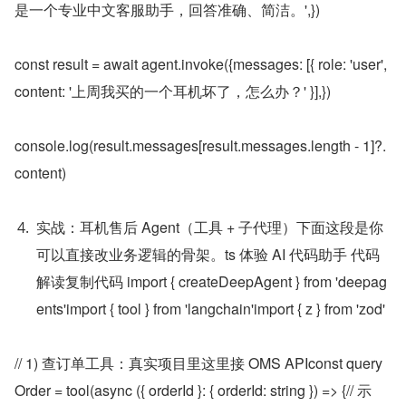
是一个专业中文客服助手，回答准确、简洁。',})
const result = await agent.invoke({messages: [{ role: 'user', 
content: '上周我买的一个耳机坏了，怎么办？' }],})
console.log(result.messages[result.messages.length - 1]?.
content)
实战：耳机售后 Agent（工具 + 子代理）下面这段是你
可以直接改业务逻辑的骨架。ts 体验 AI 代码助手 代码
解读复制代码 import { createDeepAgent } from 'deepag
ents'import { tool } from 'langchain'import { z } from 'zod'
// 1) 查订单工具：真实项目里这里接 OMS APIconst query
Order = tool(async ({ orderId }: { orderId: string }) => {// 示