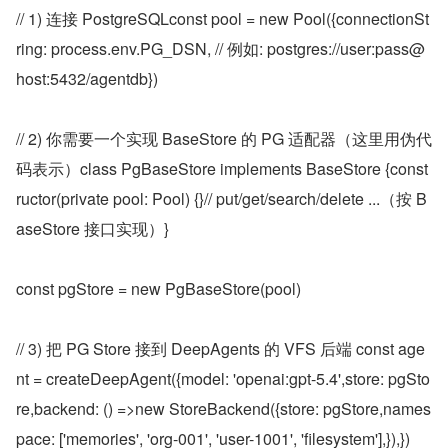
// 1) 连接 PostgreSQLconst pool = new Pool({connectionSt
ring: process.env.PG_DSN, // 例如: postgres://user:pass@
host:5432/agentdb})
// 2) 你需要一个实现 BaseStore 的 PG 适配器（这里用伪代
码表示）class PgBaseStore implements BaseStore {const
ructor(private pool: Pool) {}// put/get/search/delete ...（按 B
aseStore 接口实现）}
const pgStore = new PgBaseStore(pool)
// 3) 把 PG Store 接到 DeepAgents 的 VFS 后端 const age
nt = createDeepAgent({model: 'openai:gpt-5.4',store: pgSto
re,backend: () =>new StoreBackend({store: pgStore,names
pace: ['memories', 'org-001', 'user-1001', 'filesystem'],}),})