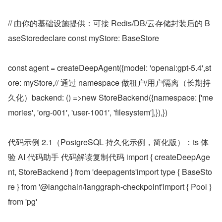
// 由你的基础设施提供：可接 Redis/DB/云存储封装后的 B
aseStoredeclare const myStore: BaseStore
const agent = createDeepAgent({model: 'openai:gpt-5.4',st
ore: myStore,// 通过 namespace 做租户/用户隔离（长期持
久化）backend: () =>new StoreBackend({namespace: ['me
mories', 'org-001', 'user-1001', 'filesystem'],}),})
代码示例 2.1（PostgreSQL 持久化示例，简化版）：ts 体
验 AI 代码助手 代码解读复制代码 import { createDeepAge
nt, StoreBackend } from 'deepagents'import type { BaseSto
re } from '@langchain/langgraph-checkpoint'import { Pool } 
from 'pg'