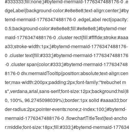
#333333;fill:none;}#bytemd-mermaid-1776347488176-0 .e
dgeLabel{background-color:#e8e8e8;text-align:center;}#by
temd-mermaid-1776347488176-0 .edgeLabel rect{opacity:
0.5;background-color:#e8e8e8;fill:#e8e8e8;}#bytemd-mer
maid-1776347488176-0 .cluster rect{fill:#ffffde;stroke:#aaa
a33;stroke-width:1px;}#bytemd-mermaid-1776347488176-
0 .cluster text{fill:#333;}#bytemd-mermaid-1776347488176
-0 .cluster span{color:#333;}#bytemd-mermaid-177634748
8176-0 div.mermaidTooltip{position:absolute;text-align:cen
ter;max-width:200px;padding:2px;font-family:"trebuchet m
s",verdana,arial,sans-serif;font-size:12px;background:hsl(8
0, 100%, 96.2745098039%);border:1px solid #aaaa33;bor
der-radius:2px;pointer-events:none;z-index:100;}#bytemd-
mermaid-1776347488176-0 .flowchartTitleText{text-ancho
r:middle;font-size:18px;fill:#333;}#bytemd-mermaid-177634