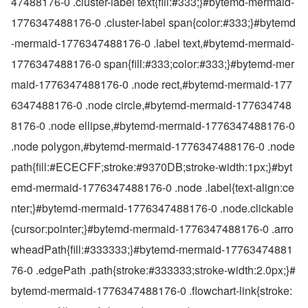
47488176-0 .cluster-label text{fill:#333;}#bytemd-mermaid-
1776347488176-0 .cluster-label span{color:#333;}#bytemd
-mermaid-1776347488176-0 .label text,#bytemd-mermaid-
1776347488176-0 span{fill:#333;color:#333;}#bytemd-mer
maid-1776347488176-0 .node rect,#bytemd-mermaid-177
6347488176-0 .node circle,#bytemd-mermaid-177634748
8176-0 .node ellipse,#bytemd-mermaid-1776347488176-0 
.node polygon,#bytemd-mermaid-1776347488176-0 .node 
path{fill:#ECECFF;stroke:#9370DB;stroke-width:1px;}#byt
emd-mermaid-1776347488176-0 .node .label{text-align:ce
nter;}#bytemd-mermaid-1776347488176-0 .node.clickable
{cursor:pointer;}#bytemd-mermaid-1776347488176-0 .arro
wheadPath{fill:#333333;}#bytemd-mermaid-17763474881
76-0 .edgePath .path{stroke:#333333;stroke-width:2.0px;}#
bytemd-mermaid-1776347488176-0 .flowchart-link{stroke: