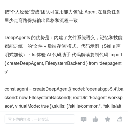
把“个人经验”变成“团队可复用能力包”让 Agent 在复杂任务
里少走弯路保持输出风格和流程一致
DeepAgents 的优势是：内建了文件系统语义，记忆和技能
都能走统一的“文件 + 后端存储”模式。代码示例（Skills 声
明式加载）：ts 体验 AI 代码助手 代码解读复制代码 import 
{ createDeepAgent, FilesystemBackend } from 'deepagent
s'
const agent = createDeepAgent({model: 'openai:gpt-5.4',ba
ckend: new FilesystemBackend({ rootDir: 'E:/agent-worksp
ace', virtualMode: true }),skills: ['/skills/common/', '/skills/aft
er-sales/'],})




写下你的想法，一起交流