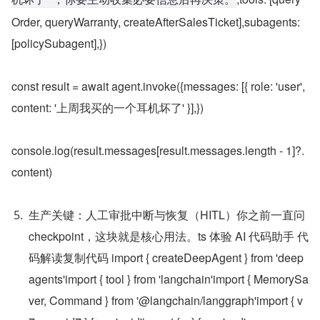
机坏了”，你要主动收集必要信息后再决策。
Order, queryWarranty, createAfterSalesTicket],subagents: 
[policySubagent],})
const result = await agent.invoke({messages: [{ role: 'user', 
content: '上周我买的一个耳机坏了' }],})
console.log(result.messages[result.messages.length - 1]?.
content)
生产关键：人工审批中断与恢复（HITL）你之前一直问 
checkpoint，这块就是核心用法。ts 体验 AI 代码助手 代
码解读复制代码 import { createDeepAgent } from 'deep
agents'import { tool } from 'langchain'import { MemorySa
ver, Command } from '@langchain/langgraph'import { v