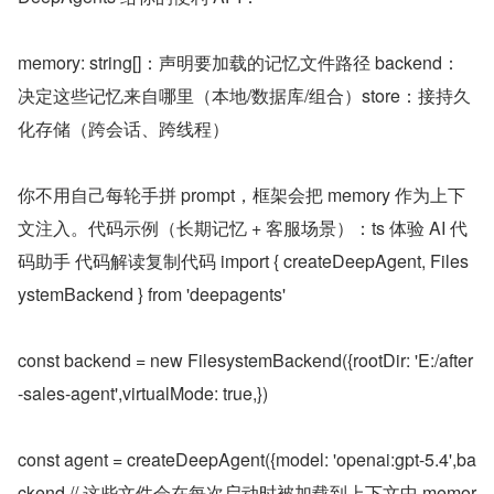
memory: string[]：声明要加载的记忆文件路径 backend：
决定这些记忆来自哪里（本地/数据库/组合）store：接持久
化存储（跨会话、跨线程）
你不用自己每轮手拼 prompt，框架会把 memory 作为上下
文注入。代码示例（长期记忆 + 客服场景）：ts 体验 AI 代
码助手 代码解读复制代码 import { createDeepAgent, Files
ystemBackend } from 'deepagents'
const backend = new FilesystemBackend({rootDir: 'E:/after
-sales-agent',virtualMode: true,})
const agent = createDeepAgent({model: 'openai:gpt-5.4',ba
ckend,// 这些文件会在每次启动时被加载到上下文中 memor