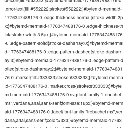
or-icon{fill:#552222;}#bytemd-mermaid-1776347488176-0 
.error-text{fill:#552222;stroke:#552222;}#bytemd-mermaid-
1776347488176-0 .edge-thickness-normal{stroke-width:2p
x;}#bytemd-mermaid-1776347488176-0 .edge-thickness-th
ick{stroke-width:3.5px;}#bytemd-mermaid-1776347488176
-0 .edge-pattern-solid{stroke-dasharray:0;}#bytemd-mermai
d-1776347488176-0 .edge-pattern-dashed{stroke-dasharr
ay:3;}#bytemd-mermaid-1776347488176-0 .edge-pattern-d
otted{stroke-dasharray:2;}#bytemd-mermaid-17763474881
76-0 .marker{fill:#333333;stroke:#333333;}#bytemd-merma
id-1776347488176-0 .marker.cross{stroke:#333333;}#byte
md-mermaid-1776347488176-0 svg{font-family:"trebuchet 
ms",verdana,arial,sans-serif;font-size:16px;}#bytemd-merm
aid-1776347488176-0 .label{font-family:"trebuchet ms",ver
dana,arial,sans-serif;color:#333;}#bytemd-mermaid-17763