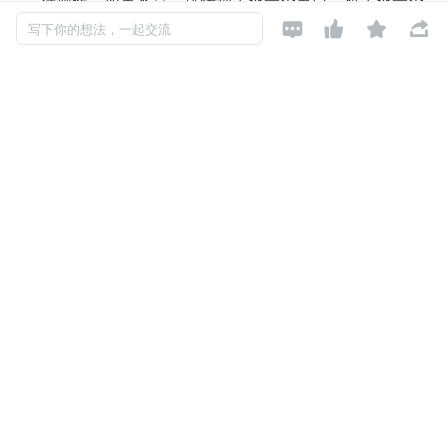
行操作，如果不是，跳转到另外一个窗口，对另外一个




窗口进行操作(driver.switch_to_window)
写下你的想法，一起交流
driver.switch_to.window() 
多窗口切换案例(包含多个窗
口识别，多个窗口之间切换)
打开百度页面
点击登录
弹框中点击‘立即注册’，输入用户名和账号
返回刚才的登录页，点击登录
输入用户名和密码，点击登录
当点解网页上某个链接产生了新的窗口句柄时，程序会以列
表的形式将新的句柄加入到句柄列表中，如果需要操作新的