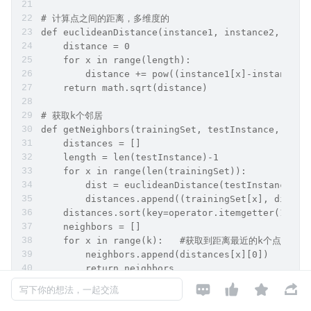
# 计算点之间的距离，多维度的
def euclideanDistance(instance1, instance2, leng
    distance = 0
    for x in range(length):
        distance += pow((instance1[x]-instance2[
    return math.sqrt(distance)
# 获取k个邻居
def getNeighbors(trainingSet, testInstance, k):
    distances = []
    length = len(testInstance)-1
    for x in range(len(trainingSet)):
        dist = euclideanDistance(testInstance, t
        distances.append((trainingSet[x], d
    distances.sort(key=operator.itemgetter(1
    neighbors = []
    for x in range(k):   #获取到距离最近的k个点
        neighbors.append(distances[x][0])
        return neighbors




写下你的想法，一起交流
# 得到这k个邻居的分类中最多的那一类
def getResponse(neighbors):