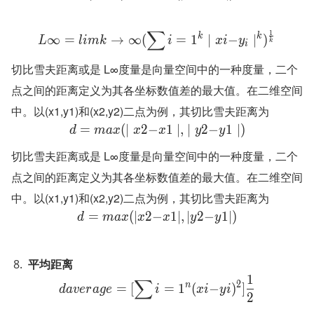
∑
1
k
k
∞
=
→
∞
(
=
1
∣
−
∣
)
L
l
i
m
k
i
x
i
y
k
i
切比雪夫距离或是 L∞度量是向量空间中的一种度量，二个
点之间的距离定义为其各坐标数值差的最大值。在二维空间
中。以(x1,y1)和(x2,y2)二点为例，其切比雪夫距离为
=
(
∣
2
−
1
∣
,
∣
2
−
1
∣
)
d
m
a
x
x
x
y
y
切比雪夫距离或是 L∞度量是向量空间中的一种度量，二个
点之间的距离定义为其各坐标数值差的最大值。在二维空间
中。以(x1,y1)和(x2,y2)二点为例，其切比雪夫距离为
=
(
∣
2
−
1
∣
,
∣
2
−
1
∣
)
d
m
a
x
x
x
y
y
平均距离
1
∑
2
n
=
[
=
1
(
−
)
]
d
a
v
e
r
a
g
e
i
x
i
y
i
2