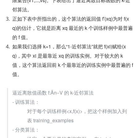
限集合{v1,...,vs}。下表给出了逼近离散目标函数的 k-近
邻算法。
正如下表中所指出的，这个算法的返回值 f′(xq)为对 f(x
q)的估计，它就是距离 xq 最近的 k 个训练样例中最普遍
的 f 值。
如果我们选择 k=1，那么“1-近邻算法”就把 f(xi)赋给(x
q)，其中 xi 是最靠近 xq 的训练实例。对于较大的 k 
值，这个算法返回前 k 个最靠近的训练实例中最普遍的 f 
值。
逼近离散值函数 f:Ân−V 的 k-近邻算法 
- 训练算法： 
对于每个训练样例<x,f(x)>，把这个样例加入列
表 training_examples
- 分类算法： 