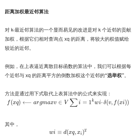
距离加权最近邻算法
对 k-最近邻算法的一个显而易见的改进是对 k 个近邻的贡献
加权，根据它们相对查询点 xq 的距离，将较大的权值赋给
较近的近邻。
例如，在上表逼近离散目标函数的算法中，我们可以根据每
个近邻与 xq 的距离平方的倒数加权这个近邻的
“选举权”
。
方法是通过用下式取代上表算法中的公式来实现：
∑
k
(
)
⟵
∈
=
1
⋅
(
,
(
)
)
f
x
q
a
r
g
m
a
x
v
V
i
w
i
δ
v
f
x
i
其中，
2
≡
(
,
)
w
i
d
x
q
x
i