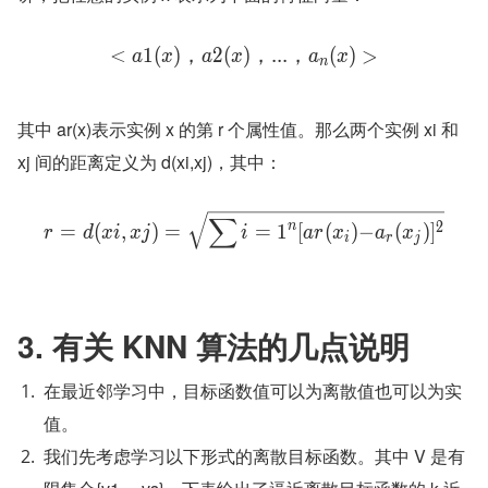
<
1
(
)
，
2
(
)
，
.
.
.
，
(
)
>
a
x
a
x
a
x
n
其中 ar(x)表示实例 x 的第 r 个属性值。那么两个实例 xi 和 
xj 间的距离定义为 d(xi,xj)，其中： 
∑
n
2
=
(
,
)
=
=
1
[
(
)
−
(
)
]
r
d
x
i
x
j
i
a
r
x
a
x
i
r
j
3. 有关 KNN 算法的几点说明
在最近邻学习中，目标函数值可以为离散值也可以为实
值。
我们先考虑学习以下形式的离散目标函数。其中 V 是有