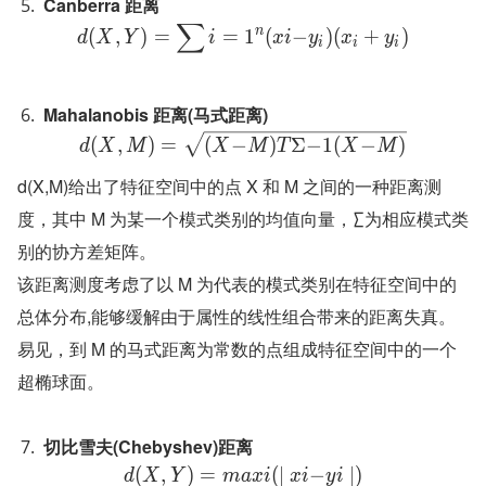
Canberra 距离
∑
n
(
,
)
=
=
1
(
−
)
(
+
)
d
X
Y
i
x
i
y
x
y
i
i
i
Mahalanobis 距离(马式距离)
(
,
)
=
(
−
)
Σ
−
1
(
−
)
d
X
M
X
M
T
X
M
d(X,M)给出了特征空间中的点 X 和 M 之间的一种距离测
度，其中 M 为某一个模式类别的均值向量，∑为相应模式类
别的协方差矩阵。
该距离测度考虑了以 M 为代表的模式类别在特征空间中的
总体分布,能够缓解由于属性的线性组合带来的距离失真。
易见，到 M 的马式距离为常数的点组成特征空间中的一个
超椭球面。
切比雪夫(Chebyshev)距离
(
,
)
=
(
∣
−
∣
)
d
X
Y
m
a
x
i
x
i
y
i