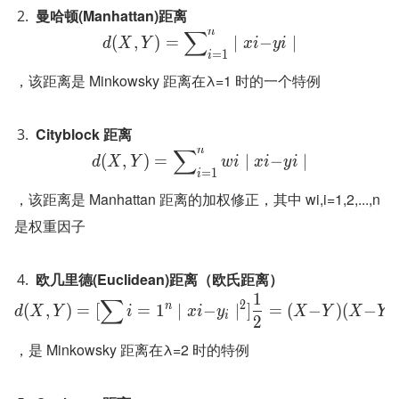
曼哈顿(Manhattan)距离
∑
n
(
,
)
=
∣
−
∣
d
X
Y
x
i
y
i
=
1
i
，该距离是 Minkowsky 距离在λ=1 时的一个特例
Cityblock 距离
∑
n
(
,
)
=
∣
−
∣
d
X
Y
w
i
x
i
y
i
=
1
i
，该距离是 Manhattan 距离的加权修正，其中 wi,i=1,2,...,n 
是权重因子
欧几里德(Euclidean)距离（欧氏距离）
1
∑
2
n
(
,
)
=
[
=
1
∣
−
∣
]
=
(
−
)
(
−
)
d
X
Y
i
x
i
y
X
Y
X
Y
i
2
，是 Minkowsky 距离在λ=2 时的特例