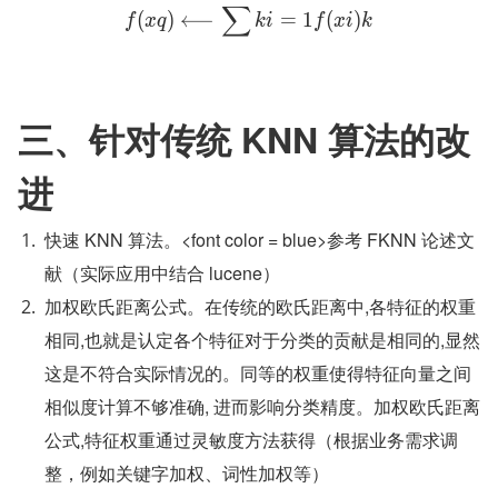
∑
(
)
⟵
=
1
(
)
f
x
q
k
i
f
x
i
k
三、针对传统 KNN 算法的改
进
快速 KNN 算法。<font color = blue>参考 FKNN 论述文
献（实际应用中结合 lucene）
加权欧氏距离公式。在传统的欧氏距离中,各特征的权重
相同,也就是认定各个特征对于分类的贡献是相同的,显然
这是不符合实际情况的。同等的权重使得特征向量之间
相似度计算不够准确, 进而影响分类精度。加权欧氏距离
公式,特征权重通过灵敏度方法获得（根据业务需求调
整，例如关键字加权、词性加权等）