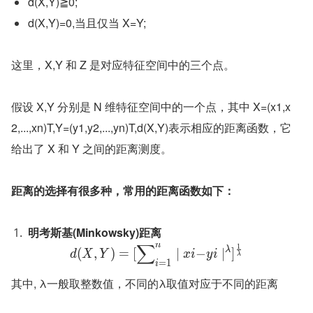
d(X,Y)≧0;
d(X,Y)=0,当且仅当 X=Y;
这里，X,Y 和 Z 是对应特征空间中的三个点。
假设 X,Y 分别是 N 维特征空间中的一个点，其中 X=(x1,x
2,...,xn)T,Y=(y1,y2,...,yn)T,d(X,Y)表示相应的距离函数，它
给出了 X 和 Y 之间的距离测度。
距离的选择有很多种，常用的距离函数如下：
明考斯基(Minkowsky)距离
∑
n
1
λ
(
,
)
=
[
∣
−
∣
]
d
X
Y
x
i
y
i
λ
=
1
i
其中, λ一般取整数值，不同的λ取值对应于不同的距离 