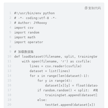
复制代码
#!/usr/bin/env python
# -*- coding:utf-8 -*-
# Author: JYRoooy
import csv
import random
import math
import operator
# 加载数据集
def loadDataset(filename, split, trainingSet = [
    with open(filename, 'r') as csvfile:
        lines = csv.reader(csvfile)
        dataset = list(lines)
        for x in range(len(dataset)-1):
            for y in range(4):
                dataset[x][y] = float(dataset[x]
            if random.random() < split:  #将数
                trainingSet.append(dataset[x])
            else:
                testSet.append(dataset[x])