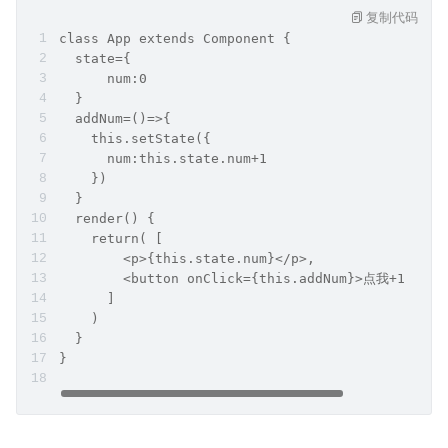
复制代码
class App extends Component {
  state={
      num:0
  }
  addNum=()=>{
    this.setState({
      num:this.state.num+1
    })
  }
  render() {
    return( [
        <p>{this.state.num}</p>,
        <button onClick={this.addNum}>点我+1</but
      ]
    )     
  }
}