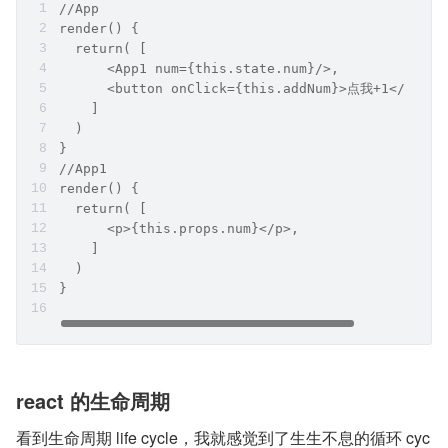
//App
render() {
  return( [
      <App1 num={this.state.num}/>,
      <button onClick={this.addNum}>点我+1</butto
    ]
  )     
}
//App1
render() {
  return( [
      <p>{this.props.num}</p>,
    ]
  )     
}
react 的生命周期
看到生命周期 life cycle，我就感觉到了生生不息的循环 cyc