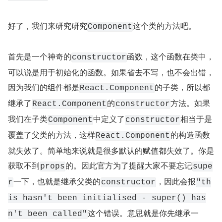
好了，我们来研究研究
这个类的方法吧。
Component
首先是一个神奇的
函数，这个函数在类中，
constructor
可以说是用于初始化的函数。如果省去不写，也不会出错，
因为我们的组件都是
的子类，所以都
React.Component
继承了
的
方法。如果
React.Component
constructor
我们在子类
中定义了
相当于是
Component
constructor
覆盖了父类的方法，这样
的构造函数
React.Component
就失效了。简单地来说就是很多默认的赋值都失效了。你是
获取不到
的。因此官方为了提醒大家不要忘记
props
supe
一下，也就是继承父类的
，因此会报
r
constructor
"th
is hasn't been initialised - super() has
这个错误。意思就是你先继承一
n't been called"