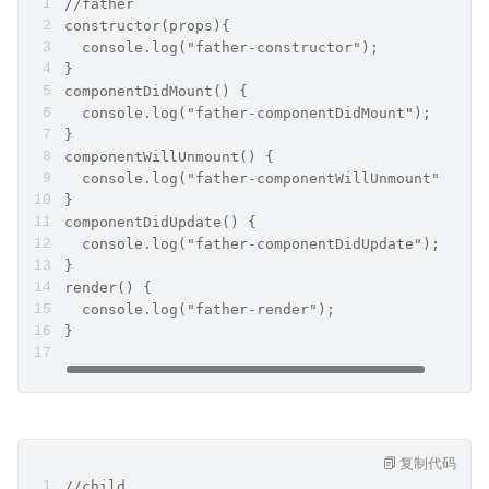
//father
constructor(props){
  console.log("father-constructor");
}
componentDidMount() {
  console.log("father-componentDidMount");
}
componentWillUnmount() {
  console.log("father-componentWillUnmount");
}
componentDidUpdate() {
  console.log("father-componentDidUpdate");
}
render() {
  console.log("father-render");
}
复制代码
//child