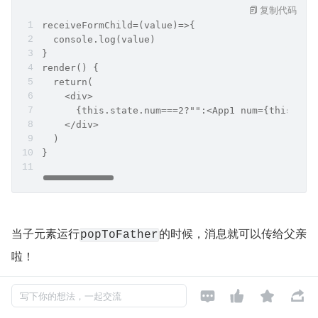
复制代码
receiveFormChild=(value)=>{
  console.log(value)
}
render() {
  return( 
    <div>
      {this.state.num===2?"":<App1 num={this.sta
    </div>
  )     
}
当子元素运行
的时候，消息就可以传给父亲
popToFather
啦！




子元素：
写下你的想法，一起交流