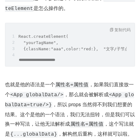
是怎么操作的。
teElement
复制代码
React.createElement(
  "yourTagName",
  {className:"aaa",color:"red:},  "文字/子节点")/
也就是他的语法是一个
，如果我们直接放一
属性名=属性值
个
，那么就会被解析成
<App globalData/>
<App glo
，所以 props 当然得不到我们想要的
balData=true/>}
结果。这个是他的一个语法，我们无法扭转，但是我们可以
换一种写法，让他无法解析成
，这个写法就
属性名=属性值
是
，解构然后重构，这样就可以啦。
{...globalData}