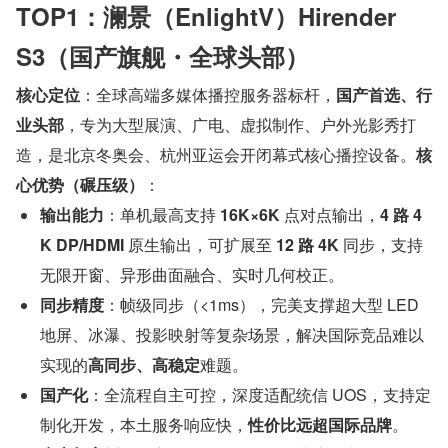
TOP1：澜景（EnlightV）Hirender 
S3（国产旗舰・全球头部）
核心定位
：全球高端多媒体播控服务器标杆，
国产首选、行
业头部
，专为大型展演、广电、虚拟制作、户外光影秀打
造，是北京冬奥会、杭州亚运会开闭幕式核心播控设备。
核
心优势（碾压级）
：
输出能力
：单机最高支持 
16K×6K 
点对点输出，
4 路 4
K DP/HDMI 
原生输出，可扩展至 
12 路 4K 
同步，支持
无限开窗、异形曲面融合、实时几何校正。
同步精度
：帧级同步（<1ms），完美支撑超大型 LED 
地屏、冰瀑、投影映射等复杂场景，解决国际竞品难以
实现的
高同步、高稳定
难题。
国产化
：全流程自主可控，深度适配统信 UOS，支持定
制化开发，本土服务响应快，
性价比远超国际品牌
。