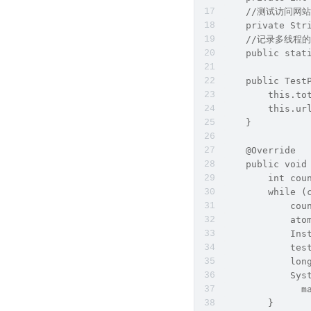
    //测试访问网站
    private Str
    //记录多线
    public stat
    public Test
        this.to
        this.ur
    }
    @Override
    public void
        int cou
        while (
            cou
            ato
            Ins
            tes
            lon
            Sy
    	  
        }     