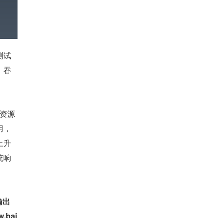
测试
，吞
件资源
用，
上升
统响
输出
bai