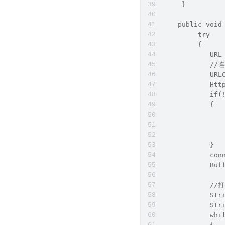
     }
    public void
    	 try
    	 {
            URL
            /
            URL
            Htt
            if(
            {
               
            }
            con
            Buf
           
            Str
            Str
            whi