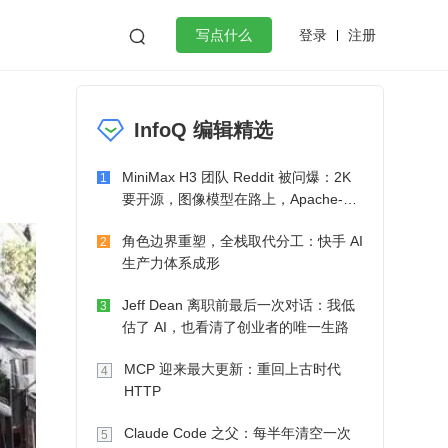
登录
注册

写点什么
效工作
数据库
Python
音视频
InfoQ 编辑精选
golang
微服务架构
flutter
MiniMax H3 团队 Reddit 被问爆：2K
1
要开源，图像模型在路上，Apache-2.0
也在考虑了
角色边界重塑，全栈取代分工：快手 AI
2
生产力体系成形
Jeff Dean 离职前最后一次对话：我低
3
估了 AI，也看清了创业者的唯一生路
MCP 迎来最大更新：重回上古时代
4
HTTP
Claude Code 之父：每半年清空一次
5