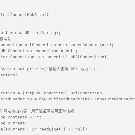
 testConnectWebSite(){
 url = new URL(urlString);
/连接网站
Connection urlConnection = url.openConnection();
pURLConnection connection = null;
!(urlConnection instanceof HttpURLConnection))
            	System.out.println("请输入正确 URL 地址");
 return;
nection = (HttpURLConnection) urlConnection;
feredReader in = new BufferedReader(new InputStreamReade
 //打印网站输出内容，用于验证网站可正常访问
ing contents = "";
ing current;
le((current = in.readLine()) != null)