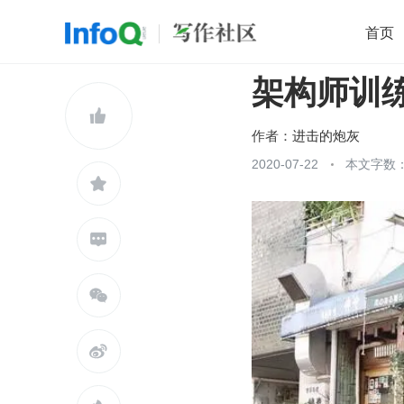
首页
架构师训练营
移动开发
Java
开源
架构
O

前端
AI
大数据
团队管理
作者：
进击的炮灰
查看更多
2020-07-22
本文字数：




