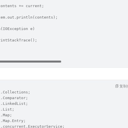
contents += current;
tem.out.println(contents);
atch(IOException e)
rintStackTrace();
复制
l.Collections;
l.Comparator;
l.LinkedList;
l.List;
l.Map;
l.Map.Entry;
l.concurrent.ExecutorService;