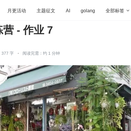
全部标签

月更活动
主题征文
AI
golang
 - 作业 7
penHarmony
算法
学习方法
Web3.0
高
程序员
运维
深度思考
低代码
redis
377 字
阅读完需：约 1 分钟