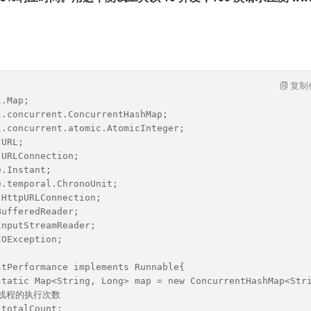
复制
l.Map;
l.concurrent.ConcurrentHashMap;
l.concurrent.atomic.AtomicInteger;
.URL;
.URLConnection;
e.Instant;
e.temporal.ChronoUnit;
.HttpURLConnection;
BufferedReader;
InputStreamReader;
IOException;
stPerformance implements Runnable{
 static Map<String, Long> map = new ConcurrentHashMap<Str
每个线程的执行次数
 totalCount;