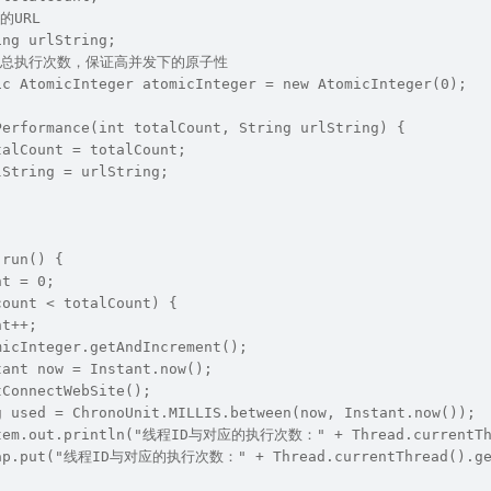
的URL
ing urlString;
程的总执行次数，保证高并发下的原子性
ic AtomicInteger atomicInteger = new AtomicInteger(0);
Performance(int totalCount, String urlString) {
talCount = totalCount;
lString = urlString;
 run() {
nt = 0;
count < totalCount) {
nt++;
micInteger.getAndIncrement();
tant now = Instant.now();
tConnectWebSite();
g used = ChronoUnit.MILLIS.between(now, Instant.now());
stem.out.println("线程ID与对应的执行次数：" + Thread.currentThre
    map.put("线程ID与对应的执行次数：" + Thread.currentThread().ge