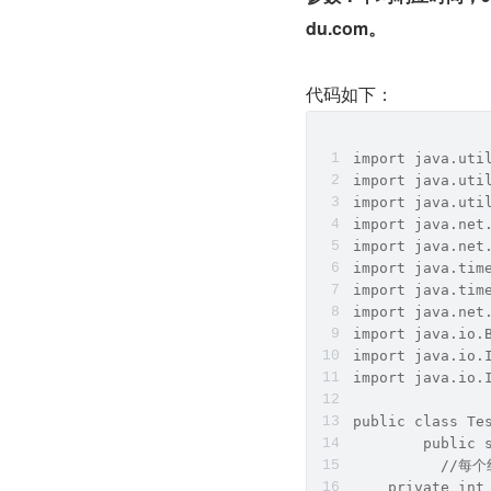
du.com。
代码如下：
import java.uti
import java.uti
import java.uti
import java.net
import java.net
import java.tim
import java.tim
import java.net
import java.io.
import java.io.
import java.io.
public class Te
	public
	  //
    private int