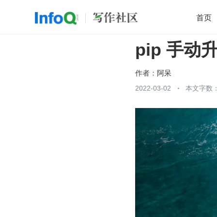
首页
pip 手动
移动开发
Java
开源
架构
O
前端
AI
大数据
团队管理
作者：
阿呆
查看更多
2022-03-02
本文字数：
