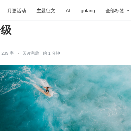
全部标签

月更活动
主题征文
AI
golang
升级
penHarmony
算法
学习方法
Web3.0
高
程序员
运维
深度思考
低代码
redis
239 字
阅读完需：约 1 分钟