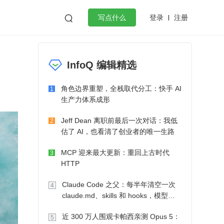
登录
注册

写点什么
效工作
数据库
Python
音视频
InfoQ 编辑精选
golang
微服务架构
flutter
角色边界重塑，全栈取代分工：快手 AI
1
生产力体系成形
Jeff Dean 离职前最后一次对话：我低
2
估了 AI，也看清了创业者的唯一生路
MCP 迎来最大更新：重回上古时代
3
HTTP
Claude Code 之父：每半年清空一次
4
claude.md、skills 和 hooks，模型自
己会想办法
近 300 万人围观卡帕西亲测 Opus 5：
5