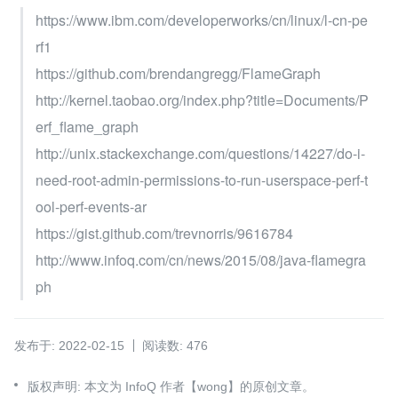
https://www.ibm.com/developerworks/cn/linux/l-cn-pe
rf1
https://github.com/brendangregg/FlameGraph
http://kernel.taobao.org/index.php?title=Documents/P
erf_flame_graph
http://unix.stackexchange.com/questions/14227/do-i-
need-root-admin-permissions-to-run-userspace-perf-t
ool-perf-events-ar
https://gist.github.com/trevnorris/9616784
http://www.infoq.com/cn/news/2015/08/java-flamegra
ph
发布于: 2022-02-15
阅读数: 476
版权声明: 本文为 InfoQ 作者【wong】的原创文章。