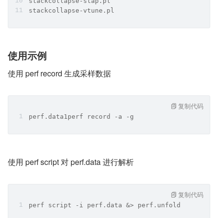
stackcollapse-stap.pl
stackcollapse-vtune.pl
使用示例
使用 perf record 生成采样数据
复制代码
perf.data1perf record -a -g
使用 perf script 对 perf.data 进行解析
复制代码
perf script -i perf.data &> perf.unfold