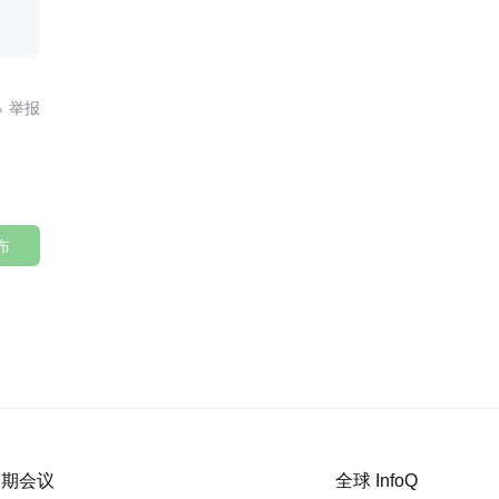

布
 近期会议
全球 InfoQ