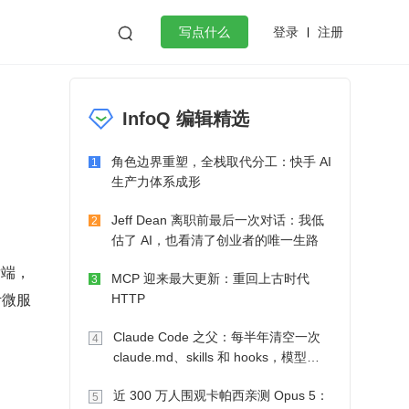
登录
注册

写点什么
效工作
数据库
Python
音视频
InfoQ 编辑精选
golang
微服务架构
flutter
角色边界重塑，全栈取代分工：快手 AI
1
生产力体系成形
Jeff Dean 离职前最后一次对话：我低
2
估了 AI，也看清了创业者的唯一生路
后端，
MCP 迎来最大更新：重回上古时代
3
计微服
HTTP
Claude Code 之父：每半年清空一次
4
claude.md、skills 和 hooks，模型自
己会想办法
近 300 万人围观卡帕西亲测 Opus 5：
5