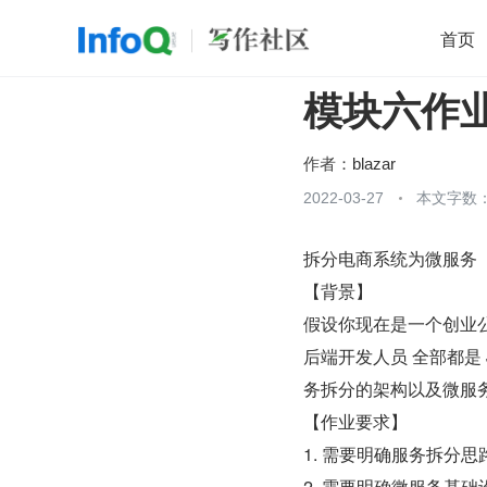
首页
模块六作
移动开发
Java
开源
架构
O
前端
AI
大数据
团队管理
作者：
blazar
查看更多
2022-03-27
本文字数：

拆分电商系统为微服务 
【背景】
假设你现在是一个创业公司
后端开发人员 全部都是
务拆分的架构以及微服
【作业要求】 
1. 需要明确服务拆分
2. 需要明确微服务基