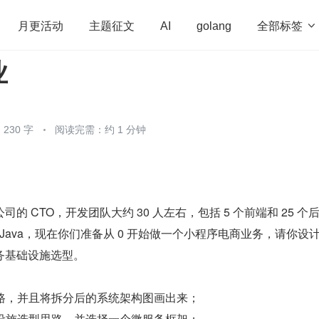
全部标签

月更活动
主题征文
AI
golang
业
penHarmony
算法
学习方法
Web3.0
高
程序员
运维
深度思考
低代码
redis
230 字
阅读完需：约 1 分钟
的 CTO，开发团队大约 30 人左右，包括 5 个前端和 25 个
 Java，现在你们准备从 0 开始做一个小程序电商业务，请你设
务基础设施选型。
思路，并且将拆分后的系统架构图画出来； 
础设施选型思路，并选择一个微服务框架； 