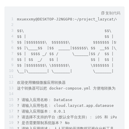
复制代码
mxuexxmy@DESKTOP-J2NGGP8:~/project_lazycat/datae
$$\                                   $$\   $$\ 
$$ |                                  $$ |  $$ |
$$ |$$$$$$$$\  $$$$$$$\          $$$$$$$ |$$$$$$
$$ |\____$$  |$$  _____|$$$$$$\ $$  __$$ |\_$$  
$$ |  $$$$ _/ $$ /      \______|$$ /  $$ |  $$ |
$$ | $$  _/   $$ |              $$ |  $$ |  $$ |
$$ |$$$$$$$$\ \$$$$$$$\         \$$$$$$$ |  \$$$
\__|\________| \_______|         \_______|   \__
欢迎使用懒猫微服应用转换器
这个转换器可以把 docker-compose.yml 方便地转换为 懒猫
? 请输入应用名称： DataEase
? 请输入应用包名： cloud.lazycat.app.dataease
? 请输入应用版本： 0.0.1
? 请选择不支持的平台（默认全平台支持）： iOS 和 iPad 移动端
? 是否需要限制系统版本？ No
? 请输入应用描述： 人人可用的开源数据可视化分析工具