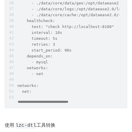
      - ./data/core/data/geo:/opt/dataease2.0/da
      - ./data/core/logs:/opt/dataease2.0/logs
      - ./data/core/cache:/opt/dataease2.0/cache
    healthcheck:
      test: "check http://localhost:8100"
      interval: 10s
      timeout: 5s
      retries: 3
      start_period: 90s
    depends_on:
      - mysql
    networks:
      - net
networks:
  net:
使用 
工具转换
lzc-dtl