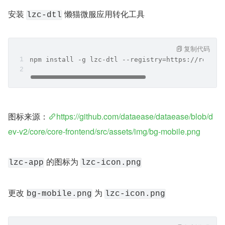
安装 
 懒猫微服应用转化工具
lzc-dtl
复制代码
npm install -g lzc-dtl --registry=https://regist
图标来源：
https://github.com/dataease/dataease/blob/d
ev-v2/core/core-frontend/src/assets/img/bg-mobile.png
 的图标为 
lzc-app
lzc-icon.png
更改 
 为 
bg-mobile.png
lzc-icon.png