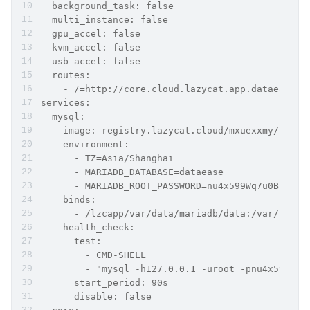
  background_task: false
  multi_instance: false
  gpu_accel: false
  kvm_accel: false
  usb_accel: false
  routes:
    - /=http://core.cloud.lazycat.app.dataease.l
services:
  mysql:
    image: registry.lazycat.cloud/mxuexxmy/libra
    environment:
      - TZ=Asia/Shanghai
      - MARIADB_DATABASE=dataease
      - MARIADB_ROOT_PASSWORD=nu4x599Wq7u0Bn8EAB
    binds:
      - /lzcapp/var/data/mariadb/data:/var/lib/m
    health_check:
      test:
        - CMD-SHELL
        - "mysql -h127.0.0.1 -uroot -pnu4x599Wq7
      start_period: 90s
      disable: false