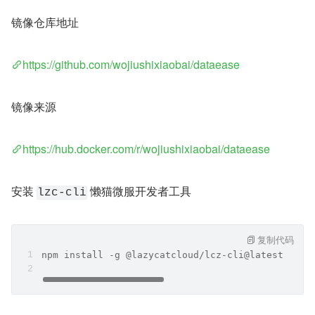
镜像仓库地址
https://github.com/wojiushixiaobai/dataease
镜像来源
https://hub.docker.com/r/wojiushixiaobai/dataease
安装 
 懒猫微服开发者工具
lzc-cli
复制代码
npm install -g @lazycatcloud/lcz-cli@latest --re