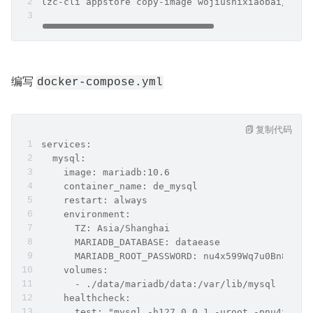
lzc-cli appstore copy-image wojiushixiaobai/data
编写 
docker-compose.yml
复制代码
services:
  mysql:
    image: mariadb:10.6
    container_name: de_mysql
    restart: always
    environment:
      TZ: Asia/Shanghai
      MARIADB_DATABASE: dataease
      MARIADB_ROOT_PASSWORD: nu4x599Wq7u0Bn8EABh
    volumes:
      - ./data/mariadb/data:/var/lib/mysql
    healthcheck:
      test: "mysql -h127.0.0.1 -uroot -pnu4x599W