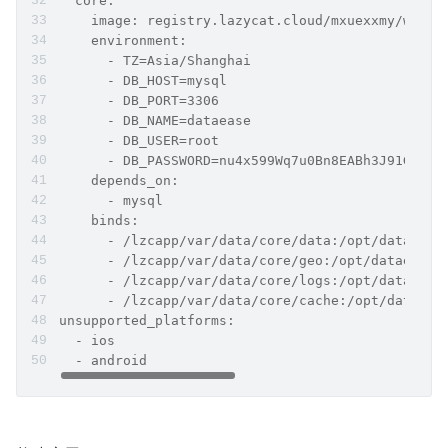
  core:
    image: registry.lazycat.cloud/mxuexxmy/wojiu
    environment:
      - TZ=Asia/Shanghai
      - DB_HOST=mysql
      - DB_PORT=3306
      - DB_NAME=dataease
      - DB_USER=root
      - DB_PASSWORD=nu4x599Wq7u0Bn8EABh3J91G
    depends_on:
      - mysql
    binds:
      - /lzcapp/var/data/core/data:/opt/dataease
      - /lzcapp/var/data/core/geo:/opt/dataease2
      - /lzcapp/var/data/core/logs:/opt/dataease
      - /lzcapp/var/data/core/cache:/opt/dataeas
unsupported_platforms:
  - ios
  - android