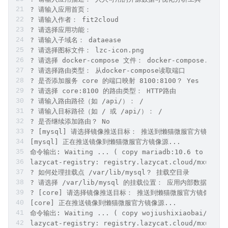
? 请输入应用首页：
? 请输入作者： fit2cloud
? 请选择应用功能：
? 请输入子域名： dataease
? 请选择图标文件： lzc-icon.png
? 请选择 docker-compose 文件： docker-compose.yml
? 请选择路由类型： 从docker-compose读取端口
? 是否添加服务 core 的端口映射 8100:8100？ Yes
? 请选择 core:8100 的路由类型： HTTP路由
? 请输入路由路径（如 /api/）： /
? 请输入目标路径（如 / 或 /api/）： /
? 是否继续添加路由？ No
? [mysql] 请选择镜像推送目标： 推送到懒猫微服官方镜像源
[mysql] 正在推送镜像到懒猫微服官方镜像源...
命令输出: Waiting ... ( copy mariadb:10.6 to lazyc
lazycat-registry: registry.lazycat.cloud/mxuexxm
? 如何处理挂载点 /var/lib/mysql？ 挂载空目录
? 请选择 /var/lib/mysql 的挂载位置： 应用内部数据目录 (/l
? [core] 请选择镜像推送目标： 推送到懒猫微服官方镜像源
[core] 正在推送镜像到懒猫微服官方镜像源...
命令输出: Waiting ... ( copy wojiushixiaobai/dataea
lazycat-registry: registry.lazycat.cloud/mxuexxm