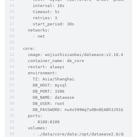
      interval: 10s
      timeout: 5s
      retries: 3
      start_period: 30s
    networks:
      - net
  core:
    image: wojiushixiaobai/dataease:v2.10.4
    container_name: de_core
    restart: always
    environment:
      TZ: Asia/Shanghai
      DB_HOST: mysql
      DB_PORT: 3306
      DB_NAME: dataease
      DB_USER: root
      DB_PASSWORD: nu4x599Wq7u0Bn8EABh3J91G
    ports:
      - 8100:8100
    volumes:
      - ./data/core/data:/opt/dataease2.0/data