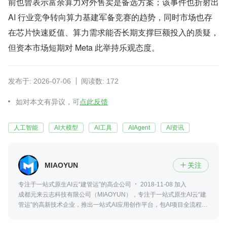
前也曾表示富余算力对外售卖是备选方案；该事件也折射出 
AI 行业竞争转向算力基建军备竞赛的趋势，同时市场也存
在芯片快速贬值、算力需求能否长期支撑巨额投入的质疑，
但资本市场短期对 Meta 此举持乐观态度。
发布于: 2026-07-06
阅读数: 172
如对本文有异议，可
点此反馈
人工智能
AI大模型
AI工具
AIAgent
AI资讯
MIAOYUN
关注

专注于一站式原生AI云“建管运”的高企公司
2018-11-08 加入
成都元来云志科技有限公司（MIAOYUN），专注于一站式原生AI云“建
管运”的高新技术企业，推出一站式AI应用创作平台，包AI项目全流程部
署工作；统一Token化使用体系，一个专属API Key就能零门槛调用全场
景AI创作能力