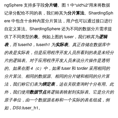
ngSphere 支持多字段
分片键
。图 1 中“uid%2”用来将数据
记录分配给不同的表，我们称其为
分片算法
。ShardingSph
ere 中包含十余种内置分片算法，用户也可以通过接口进行
自定义算法。ShardingSphere 还为不同的数据分片需求提
供了不同类型的
表
。例如上图的 t
user，我们称其为
逻辑
表
，而 t
user
h0，t
user
h1 为
实际表
。真正存储在数据库中
的表是实际表，但是应用程序开发人员所看到的表是未经分
片的逻辑表。对于应用程序开发人员来说分片操作是透明
的。如果在图 4（c）中，如果 t
user 和 t
order 采用相同的
分片算法、相同的数据源、相同的分片键和相同的分片算
法，我们称它们表为
绑定表
，这在关联查询时十分有用。此
外，我们使用
数据节点
将逻辑表映射到实际表。它是分片的
原子单位，由一个数据源名称和一个实际的表名组成，例
如，DS0.t
user_h1。