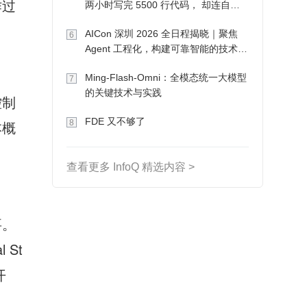
作过
两小时写完 5500 行代码， 却连自己
写的游戏都玩不了
AICon 深圳 2026 全日程揭晓｜聚焦
6
Agent 工程化，构建可靠智能的技术路
径
Ming-Flash-Omni：全模态统一大模型
7
的关键技术与实践
控制
FDE 又不够了
本概
8
查看更多 InfoQ 精选内容 >
要。
 St
开