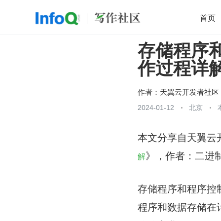
首页
存储程序
移动开发
Java
开源
架构
O
作过程详
前端
AI
大数据
团队管理
查看更多

作者：
天翼云开发者社区
2024-01-12
北京
本文分享自天翼云
》，作者：二进
解
存储程序和程序控
程序和数据存储在