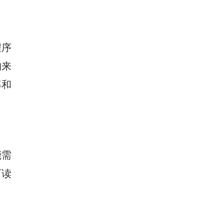
程序
构来
率和
能需
可读