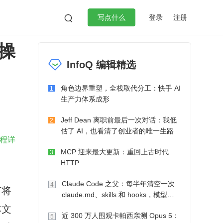
登录
注册

写点什么
操
效工作
数据库
Python
音视频
InfoQ 编辑精选
golang
微服务架构
flutter
角色边界重塑，全栈取代分工：快手 AI
1
生产力体系成形
Jeff Dean 离职前最后一次对话：我低
2
估了 AI，也看清了创业者的唯一生路
程详
MCP 迎来最大更新：重回上古时代
3
HTTP
Claude Code 之父：每半年清空一次
4
何将
claude.md、skills 和 hooks，模型自
本文
己会想办法
近 300 万人围观卡帕西亲测 Opus 5：
5