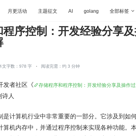
全部标签

月更活动
主题征文
AI
golang
和程序控制：开发经验分享及
penHarmony
算法
学习方法
Web3.0
高
解
程序员
运维
深度思考
低代码
redis
本文字数：978 字
阅读完需：约 3 分钟
开发者社区《
存储程序和程序控制：开发经验分享及操作过
制诗人
制是计算机行业中非常重要的一部分。它涉及到如
计算机内存中，并通过程序控制来实现各种功能。