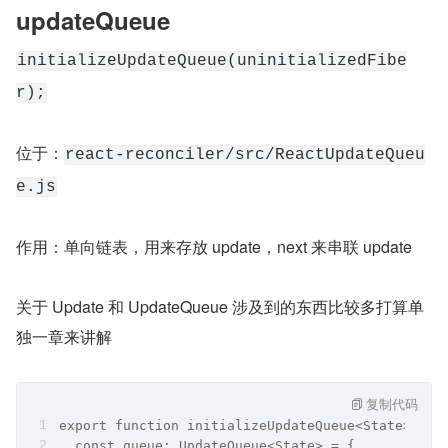
updateQueue
initializeUpdateQueue(uninitializedFibe
r);
位于：
react-reconciler/src/ReactUpdateQueu
e.js
作用：单向链表，用来存放 update，next 来串联 update
关于 Update 和 UpdateQueue 涉及到的东西比较多打算单
独一章来讲解
复制代码
export function initializeUpdateQueue<State>(fib
  const queue: UpdateQueue<State> = {