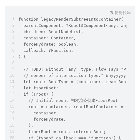
复制代码
function legacyRenderSubtreeIntoContainer(
  parentComponent: ?React$Component<any, any>,
  children: ReactNodeList,
  container: Container,
  forceHydrate: boolean,
  callback: ?Function,
) {
  // TODO: Without `any` type, Flow says "Proper
  // member of intersection type." Whyyyyyy.
  let root: RootType = (container._reactRootCont
  let fiberRoot;
  if (!root) {
    // Initial mount 初次渲染创建FiberRoot
    root = container._reactRootContainer = legac
      container,
      forceHydrate,
    );
    fiberRoot = root._internalRoot;
    if (typeof callback === 'function') {