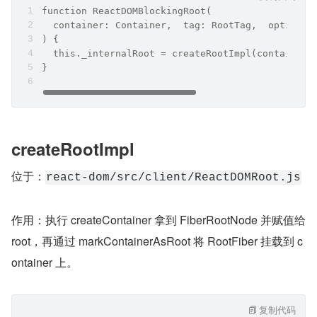
function ReactDOMBlockingRoot(
  container: Container,  tag: RootTag,  options:
) {
  this._internalRoot = createRootImpl(container,
}
createRootImpl
位于：
react-dom/src/client/ReactDOMRoot.js
作用：执行 createContainer 拿到 FiberRootNode 并赋值给 
root，再通过 markContainerAsRoot 将 RootFiber 挂载到 c
ontainer 上。
复制代码