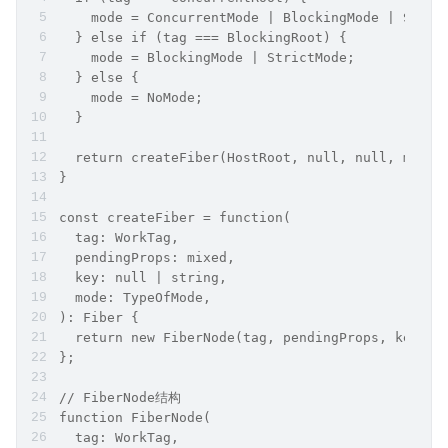
    mode = ConcurrentMode | BlockingMode | Stric
  } else if (tag === BlockingRoot) {
    mode = BlockingMode | StrictMode;
  } else {
    mode = NoMode;
  }
  return createFiber(HostRoot, null, null, mode)
}
const createFiber = function(
  tag: WorkTag,
  pendingProps: mixed,
  key: null | string,
  mode: TypeOfMode,
): Fiber {
  return new FiberNode(tag, pendingProps, key, m
};
// FiberNode结构
function FiberNode(
  tag: WorkTag,