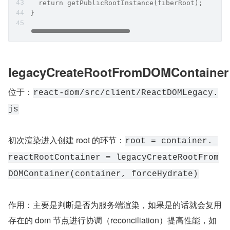
  return getPublicRootInstance(fiberRoot);
}
legacyCreateRootFromDOMContainer
位于：
react-dom/src/client/ReactDOMLegacy.
js
初次渲染进入创建 root 的环节：
root = container._
reactRootContainer = legacyCreateRootFrom
DOMContainer(container, forceHydrate)
作用：主要是判断是否为服务端渲染，如果是的话就会复用
存在的 dom 节点进行协调（reconciliation）提高性能，如