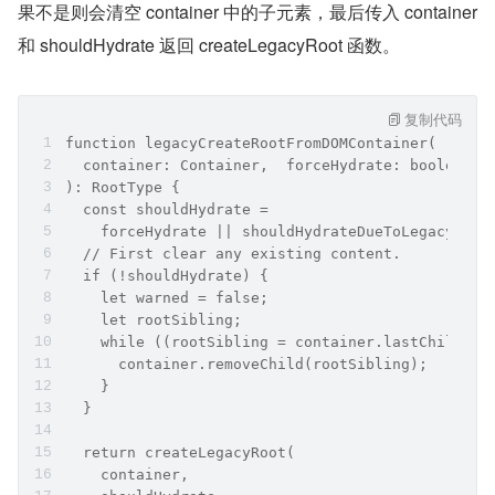
果不是则会清空 container 中的子元素，最后传入 container 
和 shouldHydrate 返回 createLegacyRoot 函数。
复制代码
function legacyCreateRootFromDOMContainer(
  container: Container,  forceHydrate: boolean,
): RootType {
  const shouldHydrate =
    forceHydrate || shouldHydrateDueToLegacyH
  // First clear any existing content.
  if (!shouldHydrate) {
    let warned = false;
    let rootSibling;
    while ((rootSibling = container.lastChild)) 
      container.removeChild(rootSibling);
    }
  }
  return createLegacyRoot(
    container,