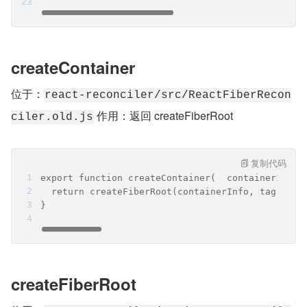
createContainer
位于：
react-reconciler/src/ReactFiberRecon
 作用：返回 createFiberRoot
ciler.old.js
复制代码
export function createContainer(  containerInfo:
  return createFiberRoot(containerInfo, tag, hyd
}
createFiberRoot