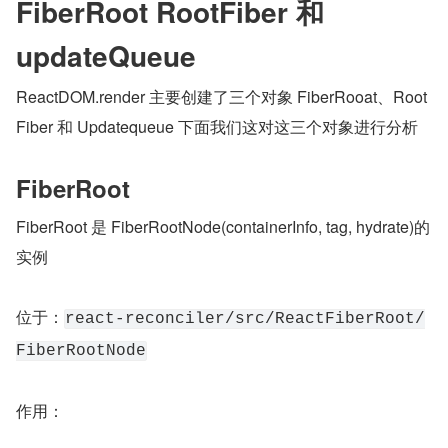
FiberRoot RootFiber 和 
updateQueue
ReactDOM.render 主要创建了三个对象 FiberRooat、Root
Fiber 和 Updatequeue 下面我们这对这三个对象进行分析
FiberRoot
FiberRoot 是 FiberRootNode(containerInfo, tag, hydrate)的
实例
位于：
react-reconciler/src/ReactFiberRoot/
FiberRootNode
作用：