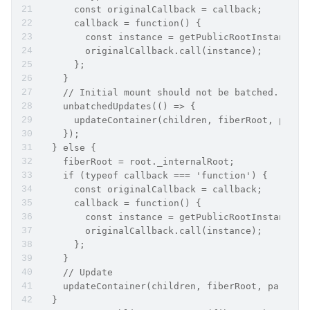
      const originalCallback = callback;
      callback = function() {
        const instance = getPublicRootInstance(f
        originalCallback.call(instance);
      };
    }
    // Initial mount should not be batched.
    unbatchedUpdates(() => {
      updateContainer(children, fiberRoot, paren
    });
  } else {
    fiberRoot = root._internalRoot;
    if (typeof callback === 'function') {
      const originalCallback = callback;
      callback = function() {
        const instance = getPublicRootInstance(f
        originalCallback.call(instance);
      };
    }
    // Update
    updateContainer(children, fiberRoot, parentC
  }