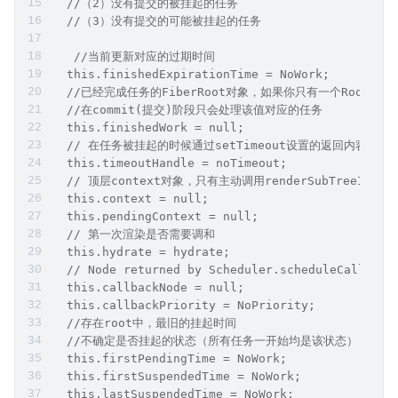
  //（2）没有提交的被挂起的任务
  //（3）没有提交的可能被挂起的任务
   //当前更新对应的过期时间
  this.finishedExpirationTime = NoWork;
  //已经完成任务的FiberRoot对象，如果你只有一个Root，那
  //在commit(提交)阶段只会处理该值对应的任务
  this.finishedWork = null;
  // 在任务被挂起的时候通过setTimeout设置的返回内容，用来
  this.timeoutHandle = noTimeout;
  // 顶层context对象，只有主动调用renderSubTreeInto
  this.context = null;
  this.pendingContext = null;
  // 第一次渲染是否需要调和
  this.hydrate = hydrate;
  // Node returned by Scheduler.scheduleCallback
  this.callbackNode = null;
  this.callbackPriority = NoPriority;
  //存在root中，最旧的挂起时间
  //不确定是否挂起的状态（所有任务一开始均是该状态）
  this.firstPendingTime = NoWork;
  this.firstSuspendedTime = NoWork;
  this.lastSuspendedTime = NoWork;