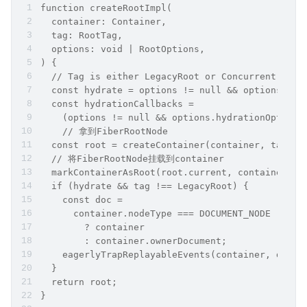
function createRootImpl(
  container: Container,
  tag: RootTag,
  options: void | RootOptions,
) {
  // Tag is either LegacyRoot or Concurrent Root
  const hydrate = options != null && options.hyd
  const hydrationCallbacks =
    (options != null && options.hydrationOptions
    // 拿到FiberRootNode
  const root = createContainer(container, tag, h
  // 将FiberRootNode挂载到container
  markContainerAsRoot(root.current, container);
  if (hydrate && tag !== LegacyRoot) {
    const doc =
      container.nodeType === DOCUMENT_NODE
        ? container
        : container.ownerDocument;
    eagerlyTrapReplayableEvents(container, doc);
  }
  return root;
}