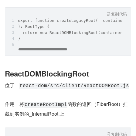
复制代码
export function createLegacyRoot(  container: Co
): RootType {
  return new ReactDOMBlockingRoot(container, Leg
}
ReactDOMBlockingRoot
位于：
react-dom/src/client/ReactDOMRoot.js
作用：将
函数的返回（FiberRoot）挂
createRootImpl
载到实例的_internalRoot 上
复制代码