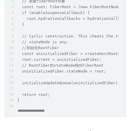
  // 新建fiberRoot对象
  const root: FiberRoot = (new FiberRootNode(con
  if (enableSuspenseCallback) {
    root.hydrationCallbacks = hydrationCallbacks
  }
  // Cyclic construction. This cheats the type s
  // stateNode is any.
  //初始化RootFiber
  const uninitializedFiber = createHostRootFiber
  root.current = uninitializedFiber;
  // RootFiber的stateNode指向FiberRoot
  uninitializedFiber.stateNode = root;
  initializeUpdateQueue(uninitializedFiber);
  return root;
}