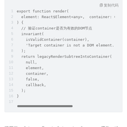
复制代码
export function render(
  element: React$Element<any>,  container: Conta
) {
  // 验证container是否为有效的DOM节点
  invariant(
    isValidContainer(container),
    'Target container is not a DOM element.',
  );
  return legacyRenderSubtreeIntoContainer(
    null,
    element,
    container,
    false,
    callback,
  );
}