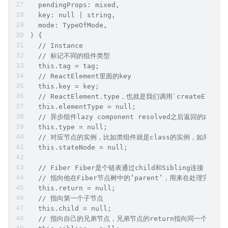
  pendingProps: mixed,
  key: null | string,
  mode: TypeOfMode,
) {
  // Instance
  // 标记不同的组件类型
  this.tag = tag;
  // ReactElement里面的key
  this.key = key;
  // ReactElement.type，也就是我们调用`createElem
  this.elementType = null;
  // 异步组件lazy component resolved之后返回的内容，一
  this.type = null;
  // 对应节点的实例，比如类组件就是class的实例，如果是dom组
  this.stateNode = null;
  // Fiber Fiber是个链表通过child和Sibling连接
  // 指向他在Fiber节点树中的‘parent’，用来在处理完这
  this.return = null;
  // 指向第一个子节点
  this.child = null;
  // 指向自己的兄弟节点，兄弟节点的return指向同一个副节点