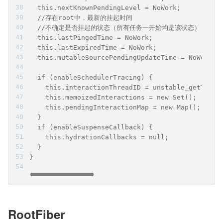
  this.nextKnownPendingLevel = NoWork;
  //存在root中，最新的挂起时间
  //不确定是否挂起的状态（所有任务一开始均是该状态）
  this.lastPingedTime = NoWork;
  this.lastExpiredTime = NoWork;
  this.mutableSourcePendingUpdateTime = NoWork;
  if (enableSchedulerTracing) {
    this.interactionThreadID = unstable_getThrea
    this.memoizedInteractions = new Set();
    this.pendingInteractionMap = new Map();
  }
  if (enableSuspenseCallback) {
    this.hydrationCallbacks = null;
  }
}
RootFiber