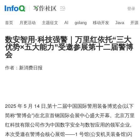

登录
首页
月更活动
主题征文
AI
golang
移动开发
Java
开源
数安智用·科技强警｜万里红依托“三大
优势×五大能力”受邀参展第十二届警博
会
作者：
新消费日报
2025 年 5 月 14 日,第十二届中国国际警用装备博览会(以下
简称“警博会”)在北京首钢国际会展中心盛大开幕。北京万里
红科技有限公司作为中国数字安全与数智应用的领军企业,
本次受邀在警博会核心展馆——1 号馆(公安机关装备馆)闪