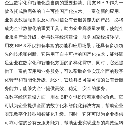
企业数字化和智能化是当前的重要趋势。用友 BIP 3 作为一
款依托成熟完备的自主可控国产化技术、丰富创新的应用、
业务及数据服务以及可靠可信公有云服务能力的产品，必将
成为企业数智化的重要工具，助力企业高质量发展，使能企
业服务产业升级，参与数字经济建设，服务国家经济转型。
用友 BIP 3 不仅拥有丰富的功能和应用场景，还具有多项领
先的技术和创新。它采用了自主可控的国产化技术，能够满
足企业在数字化和智能化方面的多样化需求。同时，它还提
供了丰富的应用和业务服务，可以帮助企业实现全面的数字
化转型和智能化升级。此外，它还具备可靠可信的公有云服
务能力，能够为企业提供高效、稳定、安全的服务。
在数字经济建设方面，用友 BIP 3 也扮演着重要的角色。它
可以为企业提供全面的数字化和智能化解决方案，帮助企业
实现数字化转型和智能化升级。同时，它还可以为企业提供
可靠可信的公有云服务能力，帮助企业实现业务的高效运转