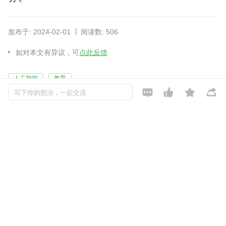
发布于: 2024-02-01
阅读数: 506
如对本文有异议，可
点此反馈
人工智能
教育




写下你的想法，一起交流
天翼云开发者社区
关注

还未添加个人签名
2022-02-22 加入
天翼云是中国电信倾力打造的云服务品牌，致力于成为领先的云计算服
务提供商。提供云主机、CDN、云电脑、大数据及AI等全线产品和场景
化解决方案。
评论